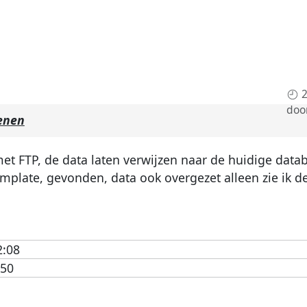
2
doo
enen
 met FTP, de data laten verwijzen naar de huidige data
mplate, gevonden, data ook overgezet alleen zie ik d
2:08
:50