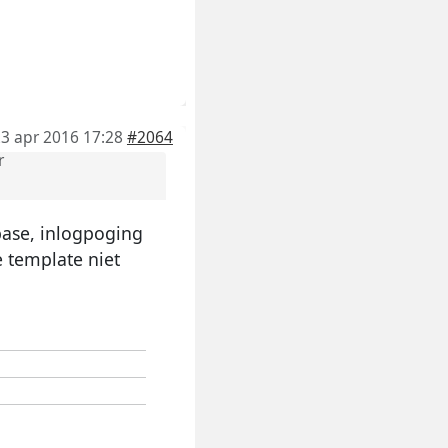
3 apr 2016 17:28
#2064
r
base, inlogpoging
e template niet