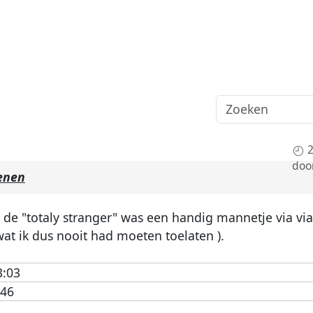
2
doo
enen
en de "totaly stranger" was een handig mannetje via vi
at ik dus nooit had moeten toelaten ).
3:03
:46