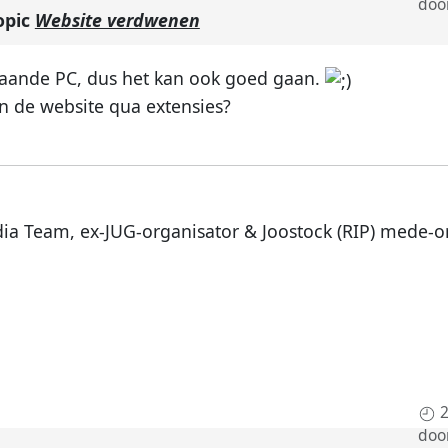
doo
opic
Website verdwenen
laande PC, dus het kan ook goed gaan.
an de website qua extensies?
dia Team, ex-JUG-organisator & Joostock (RIP) mede-o
2
doo