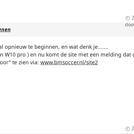
2
doo
enen
opnieuw te beginnen, en wat denk je.......
en W10 pro ) en nu komt de site met een melding dat d
oor" te zien via:
www.bmsoccer.nl/site2
2