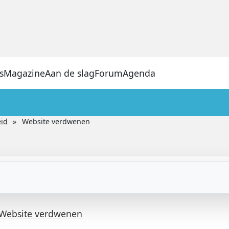
s
Magazine
Aan de slag
Forum
Agenda
eid
Website verdwenen
Website verdwenen