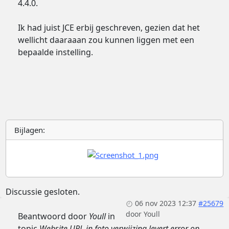
4.4.0.
Ik had juist JCE erbij geschreven, gezien dat het
wellicht daaraaan zou kunnen liggen met een
bepaalde instelling.
Bijlagen:
Discussie gesloten.
06 nov 2023 12:37
#25679
door
Youll
Beantwoord door
Youll
in
topic
Website URL in foto verwijzing levert error op