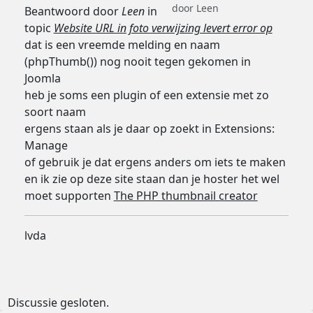
door
Leen
Beantwoord door
Leen
in
topic
Website URL in foto verwijzing levert error op
dat is een vreemde melding en naam
(phpThumb()) nog nooit tegen gekomen in
Joomla
heb je soms een plugin of een extensie met zo
soort naam
ergens staan als je daar op zoekt in Extensions:
Manage
of gebruik je dat ergens anders om iets te maken
en ik zie op deze site staan dan je hoster het wel
moet supporten
The PHP thumbnail creator
lvda
Discussie gesloten.