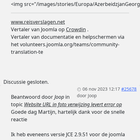
<img src="/images/stories/Europa/AzerbeidzjanGeorg
www.reisverslagen.net
Vertaler van Joomla op
Crowdin
.
Vertaler van documentatie en helpschermen via
het volunteers.joomla.org/teams/community-
translation-te
Discussie gesloten.
06 nov 2023 12:17
#25678
door
Joop
Beantwoord door
Joop
in
topic
Website URL in foto verwijzing levert error op
Goede dag Martijn, hartelijk dank voor de snelle
reactie
Ik heb eveneens versie JCE 2.9.51 voor de joomla