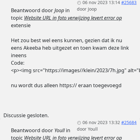
06 nov 2023 13:14
#25683
door
Joop
Beantwoord door
Joop
in
topic
Website URL in foto verwijzing levert error op
extensie
Het zou best wel eens kunnen, gezien dat ik nu
eens Akeeba heb uitgezet en toen kwam deze link
ineens
Code:
<p><img src="https://images//klein/2023/7h.jpg" alt="
nu wordt dus alleen https:// eraan toegevoegd
Discussie gesloten.
06 nov 2023 13:32
#25684
door
Youll
Beantwoord door
Youll
in
topic
Website URL in foto verwijzing levert error op