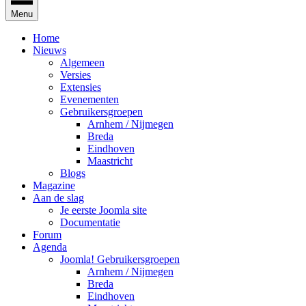
Menu
Home
Nieuws
Algemeen
Versies
Extensies
Evenementen
Gebruikersgroepen
Arnhem / Nijmegen
Breda
Eindhoven
Maastricht
Blogs
Magazine
Aan de slag
Je eerste Joomla site
Documentatie
Forum
Agenda
Joomla! Gebruikersgroepen
Arnhem / Nijmegen
Breda
Eindhoven