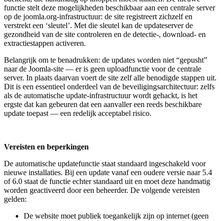
functie stelt deze mogelijkheden beschikbaar aan een centrale server
op de joomla.org-infrastructuur: de site registreert zichzelf en
verstrekt een ‘sleutel’. Met die sleutel kan de updateserver de
gezondheid van de site controleren en de detectie-, download- en
extractiestappen activeren.
Belangrijk om te benadrukken: de updates worden niet “gepusht”
naar de Joomla-site — er is geen uploadfunctie voor de centrale
server. In plaats daarvan voert de site zelf alle benodigde stappen uit.
Dit is een essentieel onderdeel van de beveiligingsarchitectuur: zelfs
als de automatische update-infrastructuur wordt gehackt, is het
ergste dat kan gebeuren dat een aanvaller een reeds beschikbare
update toepast — een redelijk acceptabel risico.
Vereisten en beperkingen
De automatische updatefunctie staat standaard ingeschakeld voor
nieuwe installaties. Bij een update vanaf een oudere versie naar 5.4
of 6.0 staat de functie echter standaard uit en moet deze handmatig
worden geactiveerd door een beheerder. De volgende vereisten
gelden:
De website moet publiek toegankelijk zijn op internet (geen