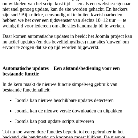
ontwikkelen van het script kost tijd — en als een website-eigenaar
niet snel genoeg update, kan de site worden gehackt. En hackers
zijn snel! Bij kritieke, eenvoudig uit te buiten kwetsbaarheden
hebben we het over een tijdsvenster van slechts 10–12 uur — te
weinig tijd voor iedereen om alle sites handmatig bij te werken.
Daar komen automatische updates in beeld: het Joomla-project kan
nu actief updates (en dus beveiligingsfixes) naar sites 'duwen' om
ervoor te zorgen dat ze op tijd worden bijgewerkt.
Automatische updates – Een afstandsbediening voor een
bestaande functie
In de kern maakt de nieuwe functie simpelweg gebruik van
bestaande functionaliteit:
Joomla kan nieuwe beschikbare updates detecteren
Joomla kan de nieuwe versie downloaden en uitpakken
Joomla kan post-update-scripts uitvoeren
Tot nu toe waren deze functies beperkt tot een gebruiker in het
backend, die handmatig op knoppen moest klikken. De nieuwe