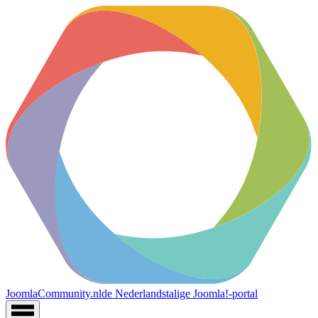
JoomlaCommunity.nl
de Nederlandstalige Joomla!-portal