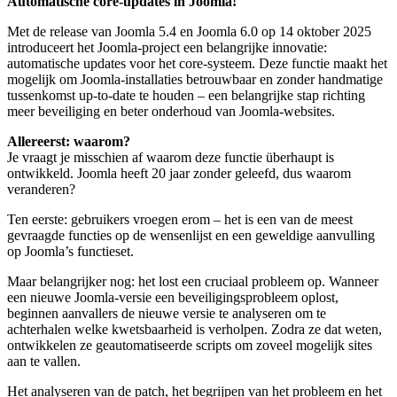
Automatische core-updates in Joomla!
Met de release van Joomla 5.4 en Joomla 6.0 op 14 oktober 2025
introduceert het Joomla-project een belangrijke innovatie:
automatische updates voor het core-systeem. Deze functie maakt het
mogelijk om Joomla-installaties betrouwbaar en zonder handmatige
tussenkomst up-to-date te houden – een belangrijke stap richting
meer beveiliging en beter onderhoud van Joomla-websites.
Allereerst: waarom?
Je vraagt je misschien af waarom deze functie überhaupt is
ontwikkeld. Joomla heeft 20 jaar zonder geleefd, dus waarom
veranderen?
Ten eerste: gebruikers vroegen erom – het is een van de meest
gevraagde functies op de wensenlijst en een geweldige aanvulling
op Joomla’s functieset.
Maar belangrijker nog: het lost een cruciaal probleem op. Wanneer
een nieuwe Joomla-versie een beveiligingsprobleem oplost,
beginnen aanvallers de nieuwe versie te analyseren om te
achterhalen welke kwetsbaarheid is verholpen. Zodra ze dat weten,
ontwikkelen ze geautomatiseerde scripts om zoveel mogelijk sites
aan te vallen.
Het analyseren van de patch, het begrijpen van het probleem en het