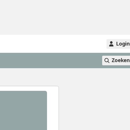
Logi
Zoeke