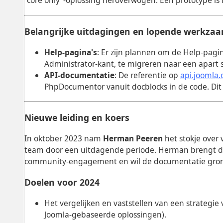
“core only”-oplossing heroverwogen. Een prototype is 
Belangrijke uitdagingen en lopende werkza
Help-pagina's
: Er zijn plannen om de Help-pagin
Administrator-kant, te migreren naar een apart 
API-documentatie
: De referentie op
api.joomla.
PhpDocumentor vanuit docblocks in de code. Dit
Nieuwe leiding en koers
In oktober 2023 nam
Herman Peeren
het stokje over v
team door een uitdagende periode. Herman brengt de
community-engagement en wil de documentatie gron
Doelen voor 2024
Het vergelijken en vaststellen van een strategie
Joomla-gebaseerde oplossingen).