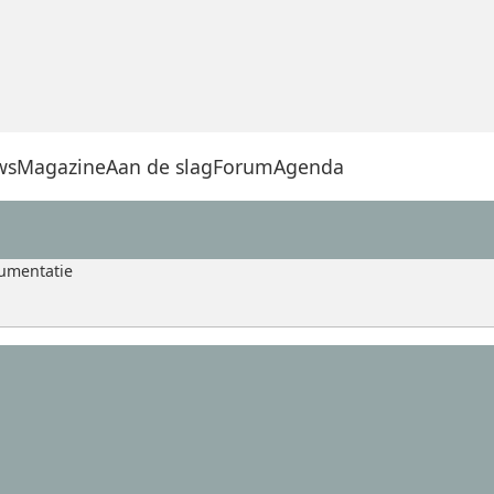
ws
Magazine
Aan de slag
Forum
Agenda
cumentatie