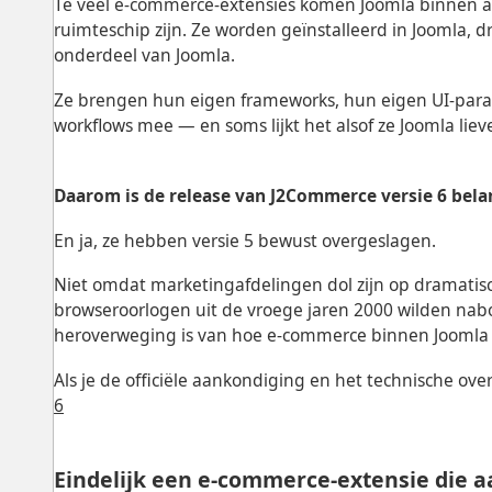
Te veel e-commerce-extensies komen Joomla binnen als
ruimteschip zijn. Ze worden geïnstalleerd in Joomla, d
onderdeel van Joomla.
Ze brengen hun eigen frameworks, hun eigen UI-para
workflows mee — en soms lijkt het alsof ze Joomla li
Daarom is de release van J2Commerce versie 6 belan
En ja, ze hebben versie 5 bewust overgeslagen.
Niet omdat marketingafdelingen dol zijn op dramati
browseroorlogen uit de vroege jaren 2000 wilden na
heroverweging is van hoe e-commerce binnen Joomla 
Als je de officiële aankondiging en het technische over
6
Eindelijk een e-commerce-extensie die a