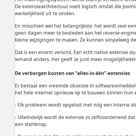
De extensiearchitectuur voelt logisch omdat die Joomla
werkelijkheid uit te vinden.
En misschien wel het belangrijkste: het wordt veel e
geen dagen meer te besteden aan het reverse-engine
kleine wijzigingen te maken. Ze kunnen simpelweg de
Dat is een enorm verschil. Een echt native extensie sl
iemand anders. Het geeft ze juist meer mogelijkhede
De verborgen kosten van “alles-in-één”-extensies
Er bestaat een vreemde obsessie in softwareontwikkel
het hele internet opnieuw op te bouwen binnen hun e
- Elk probleem wordt opgelost met nóg een interne ab
- Uiteindelijk wordt de extensie zo zelfvoorzienend d
een startknop.