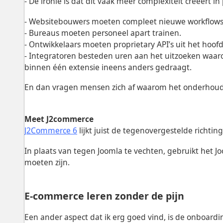
- De ironie is dat dit vaak méér complexiteit creëert in
- Websitebouwers moeten compleet nieuwe workflows 
- Bureaus moeten personeel apart trainen.
- Ontwikkelaars moeten proprietary API’s uit het hoofd
- Integratoren besteden uren aan het uitzoeken waarom
binnen één extensie ineens anders gedraagt.
En dan vragen mensen zich af waarom het onderhoude
Meet J2commerce
J2Commerce 6
lijkt juist de tegenovergestelde richting
In plaats van tegen Joomla te vechten, gebruikt het J
moeten zijn.
E-commerce leren zonder de pijn
Een ander aspect dat ik erg goed vind, is de onboardi