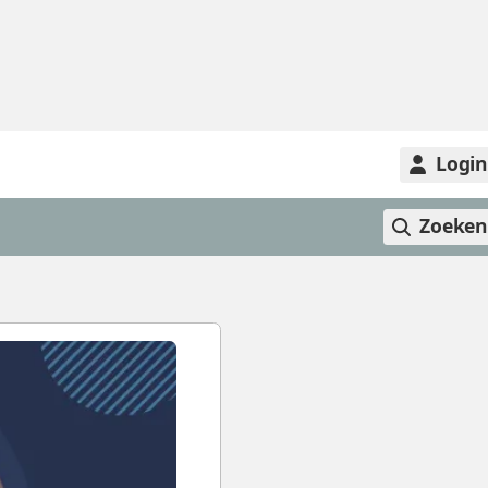
Logi
Zoeke