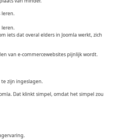
 plaats van minder.
leren.
 leren.
 iets dat overal elders in Joomla werkt, zich
n van e-commercewebsites pijnlijk wordt.
 te zijn ingeslagen.
oomla. Dat klinkt simpel, omdat het simpel zou
ngervaring.