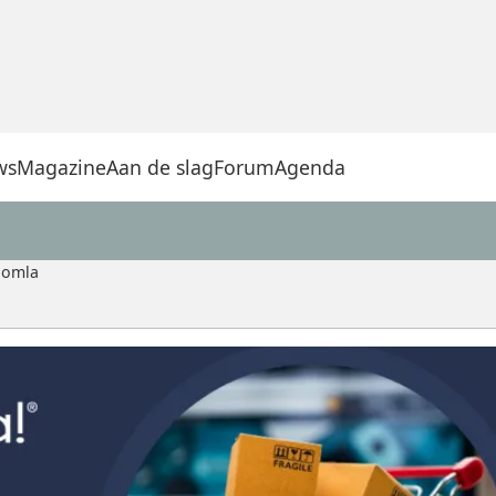
ws
Magazine
Aan de slag
Forum
Agenda
oomla