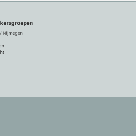
ikersgroepen
/ Nijmegen
en
ht