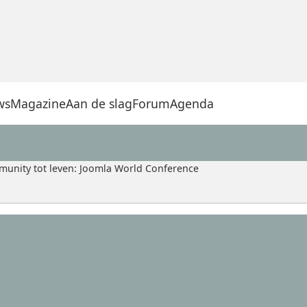
ws
Magazine
Aan de slag
Forum
Agenda
unity tot leven: Joomla World Conference