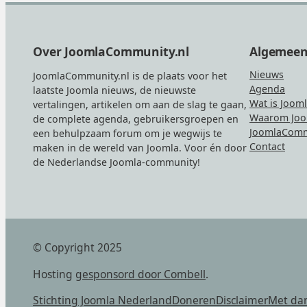
Footer
Over JoomlaCommunity.nl
Algemee
Nieuws
JoomlaCommunity.nl is de plaats voor het
Agenda
laatste Joomla nieuws, de nieuwste
Wat is Joom
vertalingen, artikelen om aan de slag te gaan,
Waarom Joo
de complete agenda, gebruikersgroepen en
JoomlaComm
een behulpzaam forum om je wegwijs te
Contact
maken in de wereld van Joomla. Voor én door
de Nederlandse Joomla-community!
© Copyright 2025
Hosting
gesponsord door Combell
.
Stichting Joomla Nederland
Doneren
Disclaimer
Met da