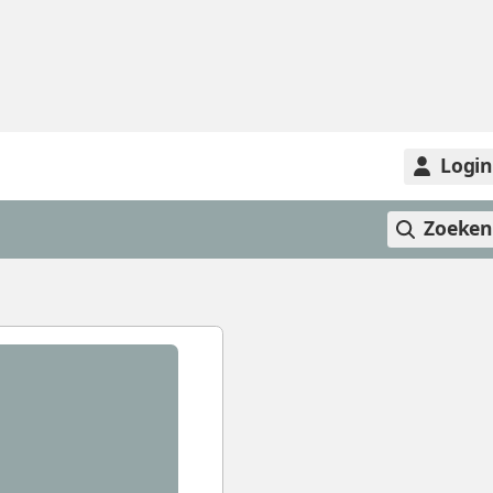
Logi
Zoeke