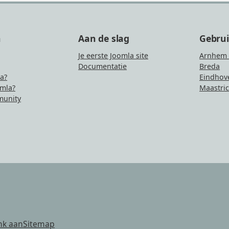
n
Aan de slag
Gebru
Je eerste Joomla site
Arnhem 
Documentatie
Breda
la?
Eindhov
mla?
Maastric
unity
nk aan
Sitemap