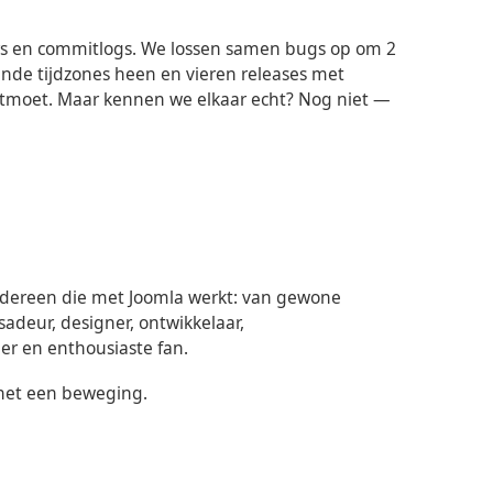
rs en commitlogs. We lossen samen bugs op om 2
llende tijdzones heen en vieren releases met
tmoet. Maar kennen we elkaar echt? Nog niet —
edereen die met
Joomla
werkt: van gewone
ssadeur, designer, ontwikkelaar,
per en enthousiaste fan.
 het een beweging.