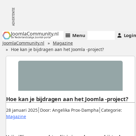
JoomlaCommunity.nl
Menu
Logi
de Nederlandstalige Joomla!-portal
JoomlaCommunity.nl
Magazine
Hoe kan je bijdragen aan het Joomla -project?
Hoe kan je bijdragen aan het Joomla -project?
Gepubliceerd:
.
.
28 januari 2025
Door: Angelika Prox-Dampha
Categorie:
.
Magazine