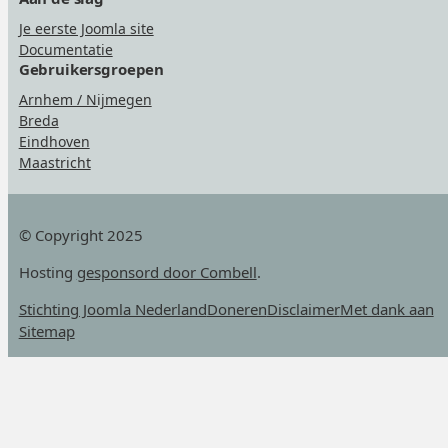
Je eerste Joomla site
Documentatie
Gebruikersgroepen
Arnhem / Nijmegen
Breda
Eindhoven
Maastricht
© Copyright 2025
Hosting
gesponsord door Combell
.
Stichting Joomla Nederland
Doneren
Disclaimer
Met dank aan
Sitemap