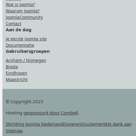
Wat is Joomla?
Waarom Joomla?
JoomlaCommunity
Contact
Aan de slag
Je eerste Joomla site
Documentatie
Gebruikersgroepen
Arnhem / Nijmegen
Breda
Eindhoven
Maastricht
© Copyright 2025
Hosting
gesponsord door Combell
.
Stichting Joomla Nederland
Doneren
Disclaimer
Met dank aan
Sitemap