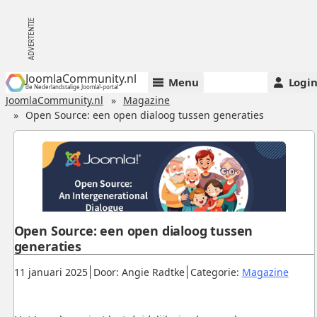
JoomlaCommunity.nl
Menu
Logi
de Nederlandstalige Joomla!-portal
JoomlaCommunity.nl
Magazine
Open Source: een open dialoog tussen generaties
Open Source: een open dialoog tussen
generaties
Gepubliceerd:
.
.
.
11 januari 2025
Door: Angie Radtke
Categorie:
Magazine