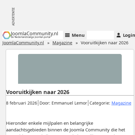
JoomlaCommunity.nl
Menu
Logi
de Nederlandstalige Joomla!-portal
JoomlaCommunity.nl
Magazine
Vooruitkijken naar 2026
Vooruitkijken naar 2026
Gepubliceerd:
.
.
.
8 februari 2026
Door: Emmanuel Lemor
Categorie:
Magazine
Hieronder enkele mijlpalen en belangrijke
aandachtsgebieden binnen de Joomla Community die het