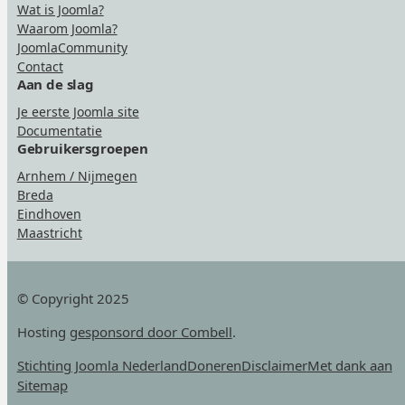
Wat is Joomla?
Waarom Joomla?
JoomlaCommunity
Contact
Aan de slag
Je eerste Joomla site
Documentatie
Gebruikersgroepen
Arnhem / Nijmegen
Breda
Eindhoven
Maastricht
© Copyright 2025
Hosting
gesponsord door Combell
.
Stichting Joomla Nederland
Doneren
Disclaimer
Met dank aan
Sitemap