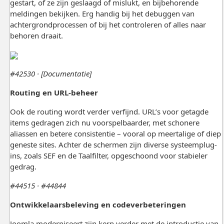
gestart, of ze zijn geslaagd of mislukt, en bijbehorende
meldingen bekijken. Erg handig bij het debuggen van
achtergrondprocessen of bij het controleren of alles naar
behoren draait.
#42530 · [Documentatie]
Routing en URL-beheer
Ook de routing wordt verder verfijnd. URL’s voor getagde
items gedragen zich nu voorspelbaarder, met schonere
aliassen en betere consistentie – vooral op meertalige of diep
geneste sites. Achter de schermen zijn diverse systeemplug-
ins, zoals SEF en de Taalfilter, opgeschoond voor stabieler
gedrag.
#44515 · #44844
Ontwikkelaarsbeleving en codeverbeteringen
Joomla moderniseert zijn kern verder met de introductie van