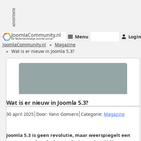
JoomlaCommunity.nl
Menu
Logi
de Nederlandstalige Joomla!-portal
JoomlaCommunity.nl
Magazine
Wat is er nieuw in Joomla 5.3?
Wat is er nieuw in Joomla 5.3?
Gepubliceerd:
.
.
.
30 april 2025
Door: Yann Gomiero
Categorie:
Magazine
Joomla 5.3 is geen revolutie, maar weerspiegelt een