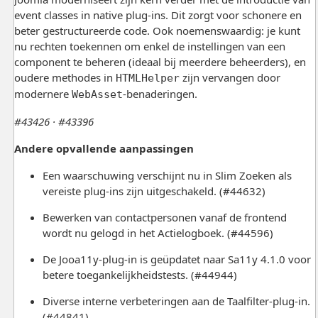
event classes in native plug-ins. Dit zorgt voor schonere en
beter gestructureerde code. Ook noemenswaardig: je kunt
nu rechten toekennen om enkel de instellingen van een
component te beheren (ideaal bij meerdere beheerders), en
oudere methodes in
zijn vervangen door
HTMLHelper
modernere
-benaderingen.
WebAsset
#43426 · #43396
Andere opvallende aanpassingen
Een waarschuwing verschijnt nu in Slim Zoeken als
vereiste plug-ins zijn uitgeschakeld. (#44632)
Bewerken van contactpersonen vanaf de frontend
wordt nu gelogd in het Actielogboek. (#44596)
De Jooa11y-plug-in is geüpdatet naar Sa11y 4.1.0 voor
betere toegankelijkheidstests. (#44944)
Diverse interne verbeteringen aan de Taalfilter-plug-in.
(#44841)