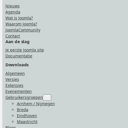
Nieuws
Agenda
Wat is Joomla?
Waarom Joomla?
JoomlaCommunity
Contact
Aan de slag
Je eerste Joomla site
Documentatie
Downloads
Algemeen
Versies
Extensies
Evenementen
Gebruikersgroepen
Submenu
for
Arnhem / Nijmegen
“Gebruikersgroepen”
Breda
Eindhoven
Maastricht
Blogs