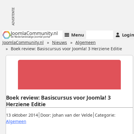
JoomlaCommunity.nl
Menu
Logi
de Nederlandstalige Joomla!-portal
JoomlaCommunity.nl
Nieuws
Algemeen
Boek review: Basiscursus voor Joomla! 3 Herziene Editie
Boek review: Basiscursus voor Joomla! 3
Herziene Editie
Gepubliceerd:
.
.
13 oktober 2014
Door: Johan van der Velde
Categorie:
.
Algemeen