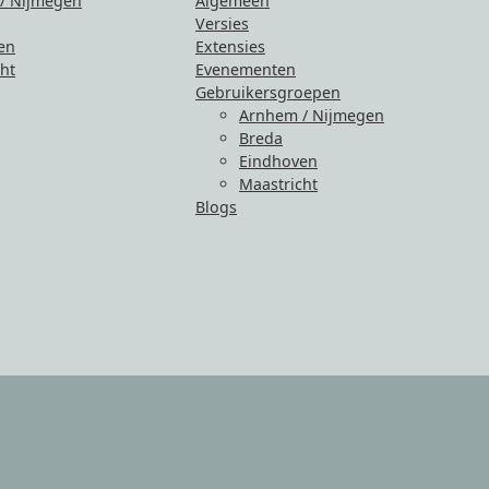
/ Nijmegen
Algemeen
Versies
en
Extensies
ht
Evenementen
Gebruikersgroepen
Arnhem / Nijmegen
Breda
Eindhoven
Maastricht
Blogs