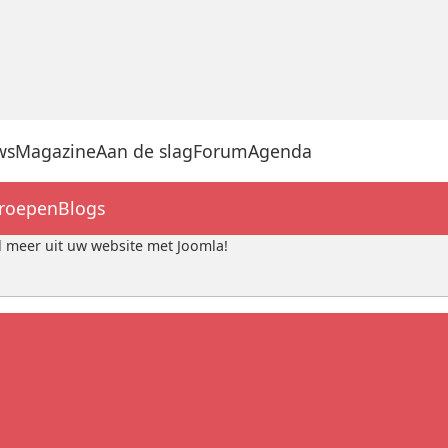
ws
Magazine
Aan de slag
Forum
Agenda
groepen
Blogs
 meer uit uw website met Joomla!