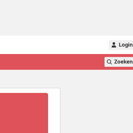
Logi
Zoeke