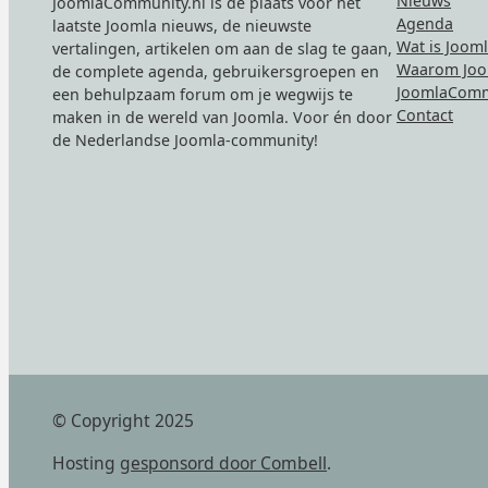
Nieuws
JoomlaCommunity.nl is de plaats voor het
Agenda
laatste Joomla nieuws, de nieuwste
Wat is Joom
vertalingen, artikelen om aan de slag te gaan,
Waarom Joo
de complete agenda, gebruikersgroepen en
JoomlaComm
een behulpzaam forum om je wegwijs te
Contact
maken in de wereld van Joomla. Voor én door
de Nederlandse Joomla-community!
© Copyright 2025
Hosting
gesponsord door Combell
.