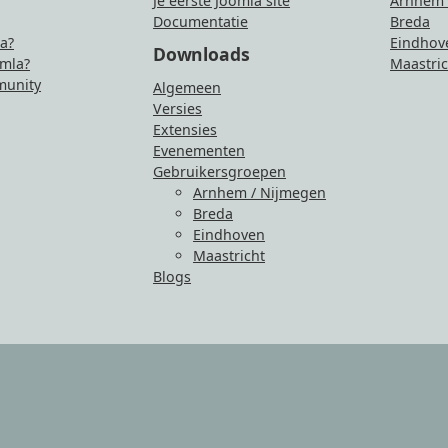
Je eerste Joomla site
Arnhem 
Documentatie
Breda
la?
Eindhov
Downloads
mla?
Maastric
unity
Algemeen
Versies
Extensies
Evenementen
Gebruikersgroepen
Arnhem / Nijmegen
Breda
Eindhoven
Maastricht
Blogs