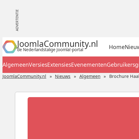
JoomlaCommunity.nl
Home
Nieu
de Nederlandstalige Joomla!-portal
Algemeen
Versies
Extensies
Evenementen
Gebruikers
JoomlaCommunity.nl
Nieuws
Algemeen
Brochure Haal