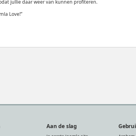
odat jullie daar weer van kunnen profiteren.
omla Love!”
n
Aan de slag
Gebru