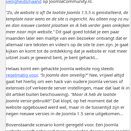
veiligheidsmaand
op JoomlaCommunity.nl.
“Zo, de website is af! De laatste Joomla 1.5.5 is geïnstalleerd, de
template naar wens en de site is ingericht. Nu alleen nog zo nu
en dan nieuwe content plaatsen en ik heb verder geen omkijken
meer naar mijn website.”
Dit gaat goed totdat je een paar
maanden later een mailtje van een bezoeker ontvangt dat er
allemaal rare teksten en video’s op de site te zien zijn. Je gaat
kijken en komt tot de ontdekking dat je website er niet meer
uitziet zoals je gewend bent, je bent gehackt...
Helaas komt een gehackte Joomla website nog steeds
regelmatig voor
.
“Is Joomla dan onveilig?”
Nee, vrijwel altijd
gaat het hierbij om een hack van oudere Joomla versies of
extensies (of verkeerde server instellingen, maar dat laat ik in
dit artikel buiten beschouwing).
“Maar ik heb de laatste
Joomla versie gebruikt!”
Dat klopt, op het moment dat de
website opgebouwd werd wel, maar in de tussentijd zijn er
negen nieuwe versies in de Joomla 1.5 serie uitgekomen...
Bovenstaande scenario komt geregeld voor. Een Joomla
website wordt gebouwd maar er worden daarna geen Joomla