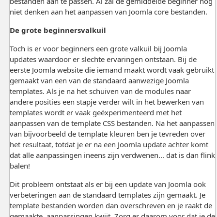
bestanden aan te passen. Al zal de gemiddelde beginner nog
niet denken aan het aanpassen van Joomla core bestanden.
De grote beginnersvalkuil
Toch is er voor beginners een grote valkuil bij Joomla
updates waardoor er slechte ervaringen ontstaan. Bij de
eerste Joomla website die iemand maakt wordt vaak gebruikt
gemaakt van een van de standaard aanwezige Joomla
templates. Als je na het schuiven van de modules naar
andere posities een stapje verder wilt in het bewerken van
templates wordt er vaak geëxperimenteerd met het
aanpassen van de template CSS bestanden. Na het aanpassen
van bijvoorbeeld de template kleuren ben je tevreden over
het resultaat, totdat je er na een Joomla update achter komt
dat alle aanpassingen ineens zijn verdwenen... dat is dan flink
balen!
Dit probleem ontstaat als er bij een update van Joomla ook
verbeteringen aan de standaard templates zijn gemaakt. Je
template bestanden worden dan overschreven en je raakt de
gemaakte aanpassingen kwijt. Zorg er daarom voor dat je de