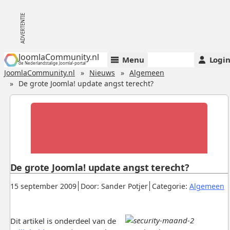
JoomlaCommunity.nl
Menu
Logi
de Nederlandstalige Joomla!-portal
JoomlaCommunity.nl
Nieuws
Algemeen
De grote Joomla! update angst terecht?
De grote Joomla! update angst terecht?
Gepubliceerd:
.
.
.
15 september 2009
Door: Sander Potjer
Categorie:
Algemeen
Dit artikel is onderdeel van de