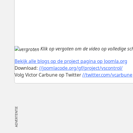
Klik op vergoten om de video op volledige sc
Bekijk alle blogs op de project pagina op Joomla.org
Download:
//joomlacode.org/gf/project/vscontrol/
Volg Victor Carbune op Twitter
//twitter.com/vcarbune