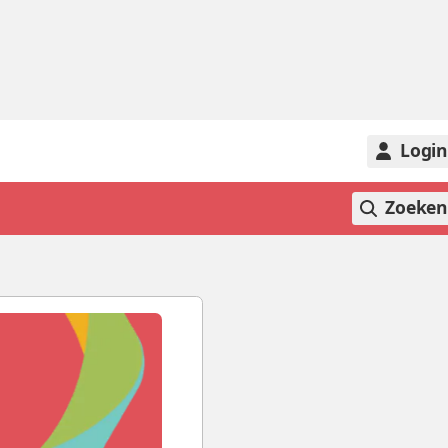
Logi
Zoeke