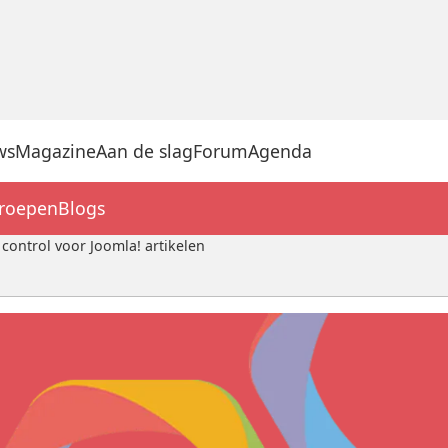
ws
Magazine
Aan de slag
Forum
Agenda
groepen
Blogs
control voor Joomla! artikelen