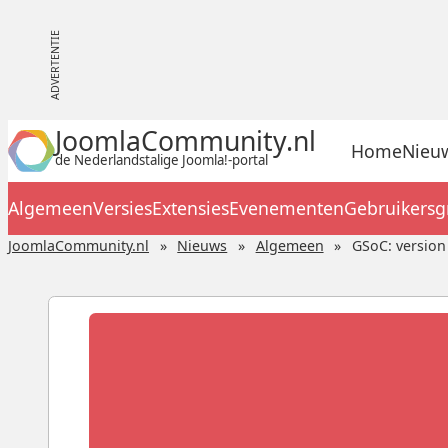
JoomlaCommunity.nl
Home
Nieu
de Nederlandstalige Joomla!-portal
Algemeen
Versies
Extensies
Evenementen
Gebruikers
JoomlaCommunity.nl
Nieuws
Algemeen
GSoC: version 