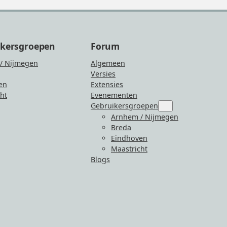
ikersgroepen
Forum
/ Nijmegen
Algemeen
Versies
en
Extensies
ht
Evenementen
Gebruikersgroepen
Submenu
for
Arnhem / Nijmegen
“Gebruikersgroepen
Breda
Eindhoven
Maastricht
Blogs