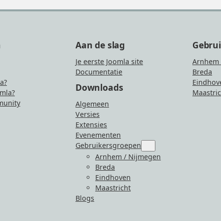
n
Aan de slag
Gebru
Je eerste Joomla site
Arnhem 
Documentatie
Breda
la?
Eindhov
Downloads
mla?
Maastric
unity
Algemeen
Versies
Extensies
Evenementen
Gebruikersgroepen
Submenu
for
Arnhem / Nijmegen
“Gebruikersgroepen”
Breda
Eindhoven
Maastricht
Blogs