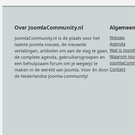
Footer
Over JoomlaCommunity.nl
Algemee
Nieuws
JoomlaCommunity.nl is de plaats voor het
Agenda
laatste Joomla nieuws, de nieuwste
Wat is Joom
vertalingen, artikelen om aan de slag te gaan,
Waarom Joo
de complete agenda, gebruikersgroepen en
JoomlaComm
een behulpzaam forum om je wegwijs te
Contact
maken in de wereld van Joomla. Voor én door
de Nederlandse Joomla-community!