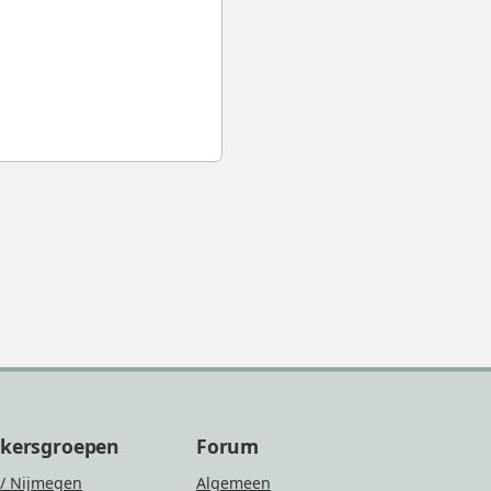
ikersgroepen
Forum
/ Nijmegen
Algemeen