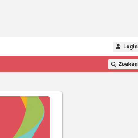
Logi
Zoeke