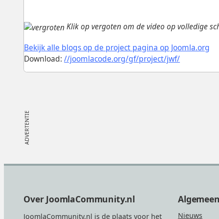
Klik op vergoten om de video op volledige sc
Bekijk alle blogs op de project pagina op Joomla.org
Download:
//joomlacode.org/gf/project/jwf/
Footer
Over JoomlaCommunity.nl
Algemee
Nieuws
JoomlaCommunity.nl is de plaats voor het