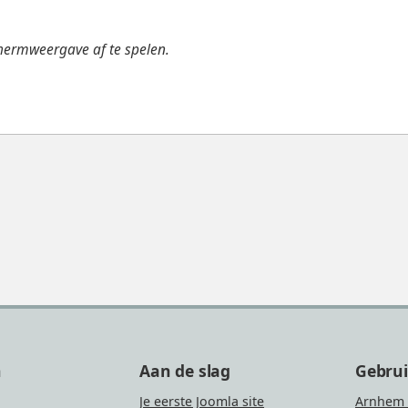
hermweergave af te spelen.
n
Aan de slag
Gebru
Je eerste Joomla site
Arnhem 