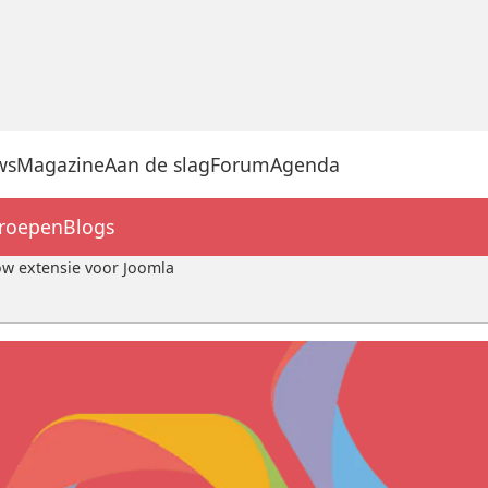
ws
Magazine
Aan de slag
Forum
Agenda
groepen
Blogs
w extensie voor Joomla