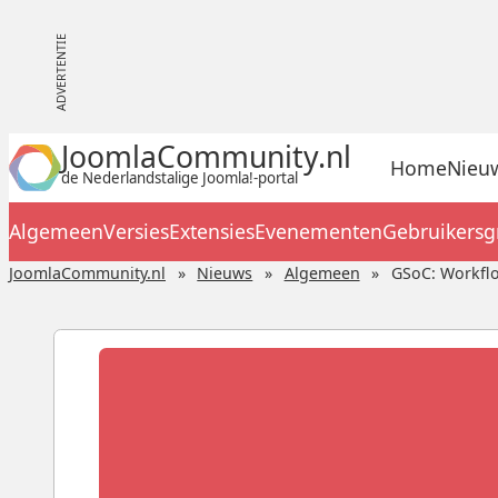
JoomlaCommunity.nl
Home
Nieu
de Nederlandstalige Joomla!-portal
Algemeen
Versies
Extensies
Evenementen
Gebruikers
JoomlaCommunity.nl
Nieuws
Algemeen
GSoC: Workflo