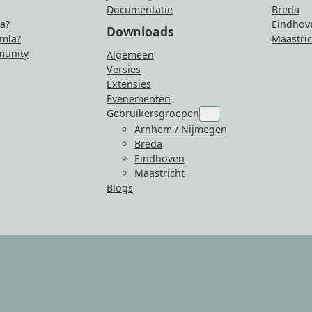
Documentatie
Breda
la?
Eindhov
Downloads
mla?
Maastric
unity
Algemeen
Versies
Extensies
Evenementen
Gebruikersgroepen
Submenu
for
Arnhem / Nijmegen
“Gebruikersgroepen”
Breda
Eindhoven
Maastricht
Blogs