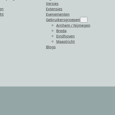
Versies
en
Extensies
ht
Evenementen
Gebruikersgroepen
Submenu
for
Arnhem / Nijmegen
“Gebruikersgroepen
Breda
Eindhoven
Maastricht
Blogs