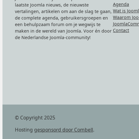
Agenda
laatste Joomla nieuws, de nieuwste
Wat is Joom
vertalingen, artikelen om aan de slag te gaan,
Waarom Joo
de complete agenda, gebruikersgroepen en
JoomlaComm
een behulpzaam forum om je wegwijs te
Contact
maken in de wereld van Joomla. Voor én door
de Nederlandse Joomla-community!
© Copyright 2025
Hosting
gesponsord door Combell
.