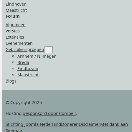
Eindhoven
Maastricht
Forum
Algemeen
Versies
Extensies
Evenementen
Gebruikersgroepen
Submenu
for
Arnhem / Nijmegen
“Gebruikersgroepen”
Breda
Eindhoven
Maastricht
Blogs
© Copyright 2025
Hosting
gesponsord door Combell
.
Stichting Joomla Nederland
Doneren
Disclaimer
Met dank aan
Sitemap