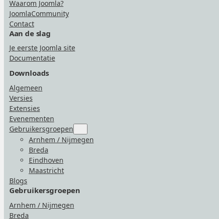
Waarom Joomla?
JoomlaCommunity
Contact
Aan de slag
Je eerste Joomla site
Documentatie
Downloads
Algemeen
Versies
Extensies
Evenementen
Gebruikersgroepen
Submenu
for
Arnhem / Nijmegen
“Gebruikersgroepen”
Breda
Eindhoven
Maastricht
Blogs
Gebruikersgroepen
Arnhem / Nijmegen
Breda