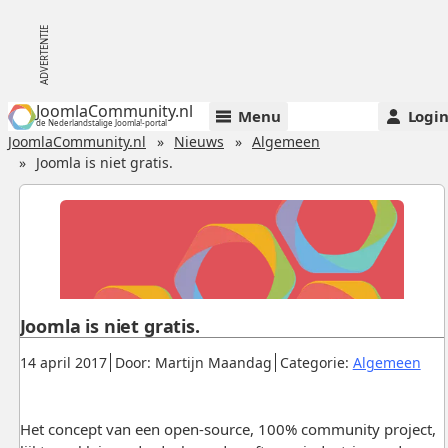
JoomlaCommunity.nl
Menu
Logi
de Nederlandstalige Joomla!-portal
JoomlaCommunity.nl
Nieuws
Algemeen
Joomla is niet gratis.
Joomla is niet gratis.
Gepubliceerd:
.
.
.
14 april 2017
Door: Martijn Maandag
Categorie:
Algemeen
Het concept van een open-source, 100% community project,