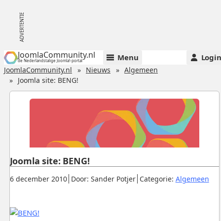
JoomlaCommunity.nl
Menu
Logi
de Nederlandstalige Joomla!-portal
JoomlaCommunity.nl
Nieuws
Algemeen
Joomla site: BENG!
Joomla site: BENG!
Gepubliceerd:
.
.
.
6 december 2010
Door: Sander Potjer
Categorie:
Algemeen