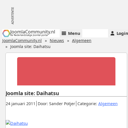
JoomlaCommunity.nl
Menu
Logi
de Nederlandstalige Joomla!-portal
JoomlaCommunity.nl
Nieuws
Algemeen
Joomla site: Daihatsu
Joomla site: Daihatsu
Gepubliceerd:
.
.
.
24 januari 2011
Door: Sander Potjer
Categorie:
Algemeen