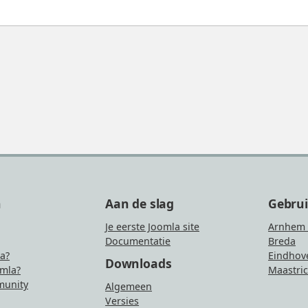
n
Aan de slag
Gebru
Je eerste Joomla site
Arnhem 
Documentatie
Breda
la?
Eindhov
Downloads
mla?
Maastric
unity
Algemeen
Versies