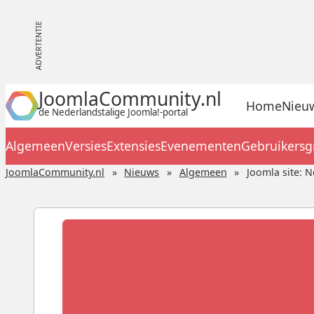
JoomlaCommunity.nl
Home
Nieu
de Nederlandstalige Joomla!-portal
Algemeen
Versies
Extensies
Evenementen
Gebruikers
JoomlaCommunity.nl
Nieuws
Algemeen
Joomla site: 