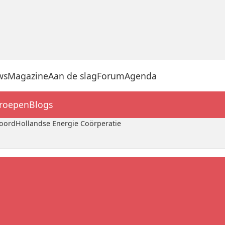
ws
Magazine
Aan de slag
Forum
Agenda
groepen
Blogs
NoordHollandse Energie Coörperatie