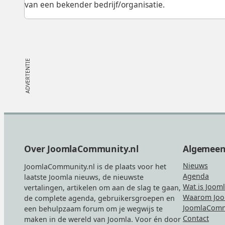
van een bekender bedrijf/organisatie.
Footer
Over JoomlaCommunity.nl
Algemee
Nieuws
JoomlaCommunity.nl is de plaats voor het
Agenda
laatste Joomla nieuws, de nieuwste
Wat is Joom
vertalingen, artikelen om aan de slag te gaan,
Waarom Joo
de complete agenda, gebruikersgroepen en
JoomlaComm
een behulpzaam forum om je wegwijs te
Contact
maken in de wereld van Joomla. Voor én door