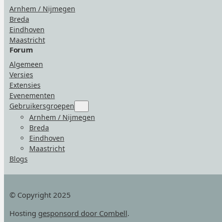
Arnhem / Nijmegen
Breda
Eindhoven
Maastricht
Forum
Algemeen
Versies
Extensies
Evenementen
Gebruikersgroepen
Submenu
for
Arnhem / Nijmegen
“Gebruikersgroepen”
Breda
Eindhoven
Maastricht
Blogs
© Copyright 2025
Hosting
gesponsord door Combell
.