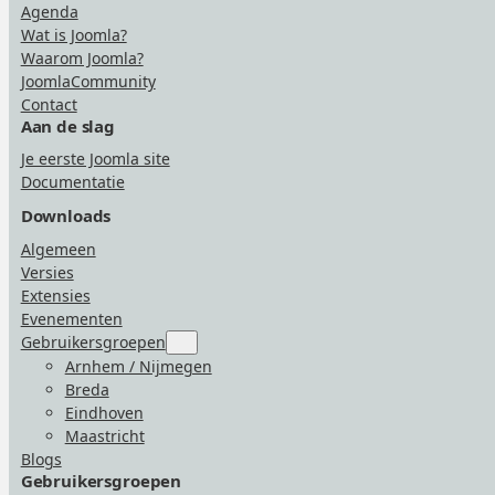
Agenda
Wat is Joomla?
Waarom Joomla?
JoomlaCommunity
Contact
Aan de slag
Je eerste Joomla site
Documentatie
Downloads
Algemeen
Versies
Extensies
Evenementen
Gebruikersgroepen
Submenu
for
Arnhem / Nijmegen
“Gebruikersgroepen”
Breda
Eindhoven
Maastricht
Blogs
Gebruikersgroepen