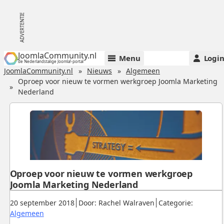
JoomlaCommunity.nl
Menu
Logi
de Nederlandstalige Joomla!-portal
JoomlaCommunity.nl
Nieuws
Algemeen
Oproep voor nieuw te vormen werkgroep Joomla Marketing
Nederland
Oproep voor nieuw te vormen werkgroep
Joomla Marketing Nederland
Gepubliceerd:
.
.
20 september 2018
Door: Rachel Walraven
Categorie:
.
Algemeen