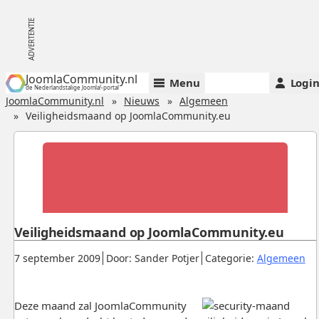
JoomlaCommunity.nl
Menu
Logi
de Nederlandstalige Joomla!-portal
JoomlaCommunity.nl
Nieuws
Algemeen
Veiligheidsmaand op JoomlaCommunity.eu
Veiligheidsmaand op JoomlaCommunity.eu
Gepubliceerd:
.
.
.
7 september 2009
Door: Sander Potjer
Categorie:
Algemeen
Deze maand zal JoomlaCommunity