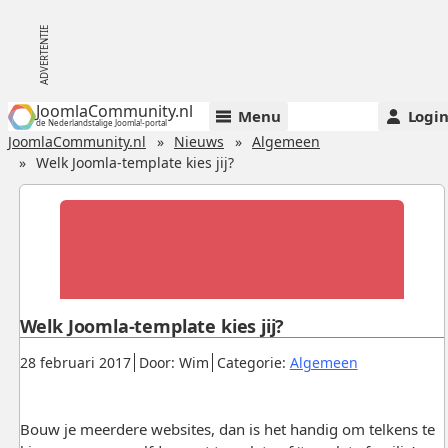
JoomlaCommunity.nl
Menu
Logi
de Nederlandstalige Joomla!-portal
JoomlaCommunity.nl
Nieuws
Algemeen
Welk Joomla-template kies jij?
Welk Joomla-template kies jij?
Gepubliceerd:
.
.
.
28 februari 2017
Door: Wim
Categorie:
Algemeen
Bouw je meerdere websites, dan is het handig om telkens te