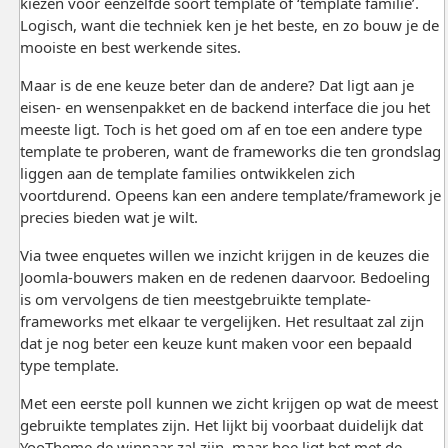
kiezen voor eenzelfde soort template of ‘template familie’.
Logisch, want die techniek ken je het beste, en zo bouw je de
mooiste en best werkende sites.
Maar is de ene keuze beter dan de andere? Dat ligt aan je
eisen- en wensenpakket en de backend interface die jou het
meeste ligt. Toch is het goed om af en toe een andere type
template te proberen, want de frameworks die ten grondslag
liggen aan de template families ontwikkelen zich
voortdurend. Opeens kan een andere template/framework je
precies bieden wat je wilt.
Via twee enquetes willen we inzicht krijgen in de keuzes die
Joomla-bouwers maken en de redenen daarvoor. Bedoeling
is om vervolgens de tien meestgebruikte template-
frameworks met elkaar te vergelijken. Het resultaat zal zijn
dat je nog beter een keuze kunt maken voor een bepaald
type template.
Met een eerste poll kunnen we zicht krijgen op wat de meest
gebruikte templates zijn. Het lijkt bij voorbaat duidelijk dat
YooTheme de winnaar zal zijn, maar hoe ligt het met de