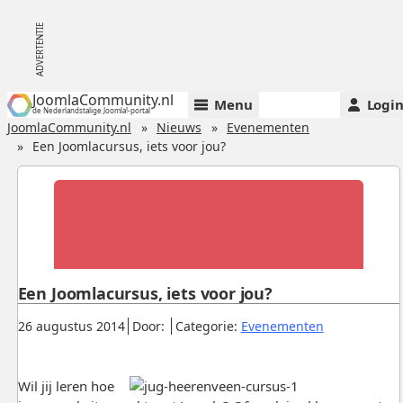
JoomlaCommunity.nl
Menu
Logi
de Nederlandstalige Joomla!-portal
JoomlaCommunity.nl
Nieuws
Evenementen
Een Joomlacursus, iets voor jou?
Een Joomlacursus, iets voor jou?
Gepubliceerd:
.
.
.
26 augustus 2014
Door:
Categorie:
Evenementen
Wil jij leren hoe