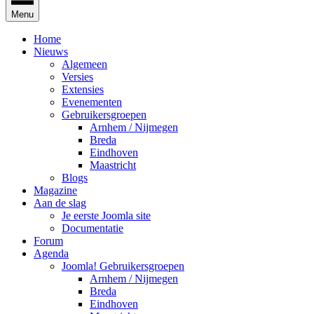
Menu
Home
Nieuws
Algemeen
Versies
Extensies
Evenementen
Gebruikersgroepen
Arnhem / Nijmegen
Breda
Eindhoven
Maastricht
Blogs
Magazine
Aan de slag
Je eerste Joomla site
Documentatie
Forum
Agenda
Joomla! Gebruikersgroepen
Arnhem / Nijmegen
Breda
Eindhoven