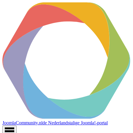
JoomlaCommunity.nl
de Nederlandstalige Joomla!-portal