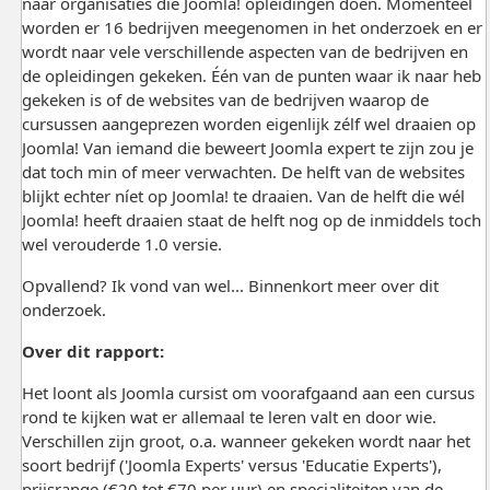
naar organisaties die Joomla! opleidingen doen. Momenteel
worden er 16 bedrijven meegenomen in het onderzoek en er
wordt naar vele verschillende aspecten van de bedrijven en
de opleidingen gekeken. Één van de punten waar ik naar heb
gekeken is of de websites van de bedrijven waarop de
cursussen aangeprezen worden eigenlijk zélf wel draaien op
Joomla! Van iemand die beweert Joomla expert te zijn zou je
dat toch min of meer verwachten. De helft van de websites
blijkt echter níet op Joomla! te draaien. Van de helft die wél
Joomla! heeft draaien staat de helft nog op de inmiddels toch
wel verouderde 1.0 versie.
Opvallend? Ik vond van wel... Binnenkort meer over dit
onderzoek.
Over dit rapport:
Het loont als Joomla cursist om voorafgaand aan een cursus
rond te kijken wat er allemaal te leren valt en door wie.
Verschillen zijn groot, o.a. wanneer gekeken wordt naar het
soort bedrijf ('Joomla Experts' versus 'Educatie Experts'),
prijsrange (€20 tot €70 per uur) en specialiteiten van de