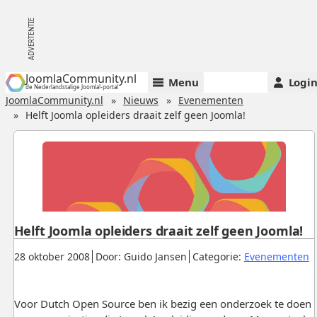
JoomlaCommunity.nl
Menu
Logi
de Nederlandstalige Joomla!-portal
JoomlaCommunity.nl
Nieuws
Evenementen
Helft Joomla opleiders draait zelf geen Joomla!
Helft Joomla opleiders draait zelf geen Joomla!
Gepubliceerd:
.
.
.
28 oktober 2008
Door: Guido Jansen
Categorie:
Evenementen
Voor Dutch Open Source ben ik bezig een onderzoek te doen