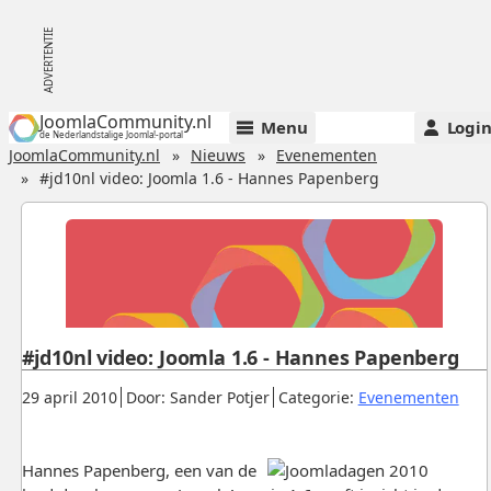
JoomlaCommunity.nl
Menu
Logi
de Nederlandstalige Joomla!-portal
JoomlaCommunity.nl
Nieuws
Evenementen
#jd10nl video: Joomla 1.6 - Hannes Papenberg
#jd10nl video: Joomla 1.6 - Hannes Papenberg
Gepubliceerd:
.
.
.
29 april 2010
Door: Sander Potjer
Categorie:
Evenementen
Hannes Papenberg, een van de