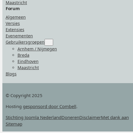
Maastricht
Forum
Algemeen
Versies
Extensies
Evenementen
Gebruikersgroepen
Submenu
for
Arnhem / Nijmegen
“Gebruikersgroepen”
Breda
Eindhoven
Maastricht
Blogs
© Copyright 2025
Hosting
gesponsord door Combell
.
Stichting Joomla Nederland
Doneren
Disclaimer
Met dank aan
Sitemap