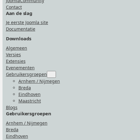
JoomlaCommunity
Contact
Aan de slag
Je eerste Joomla site
Documentatie
Downloads
Algemeen
Versies
Extensies
Evenementen
Gebruikersgroepen
Submenu
for
Arnhem / Nijmegen
“Gebruikersgroepen”
Breda
Eindhoven
Maastricht
Blogs
Gebruikersgroepen
Arnhem / Nijmegen
Breda
Eindhoven