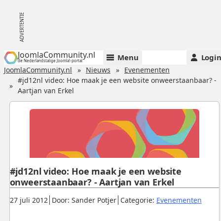
JoomlaCommunity.nl
Menu
Logi
de Nederlandstalige Joomla!-portal
JoomlaCommunity.nl
Nieuws
Evenementen
#jd12nl video: Hoe maak je een website onweerstaanbaar? -
Aartjan van Erkel
#jd12nl video: Hoe maak je een website
onweerstaanbaar? - Aartjan van Erkel
Gepubliceerd:
.
.
.
27 juli 2012
Door: Sander Potjer
Categorie:
Evenementen