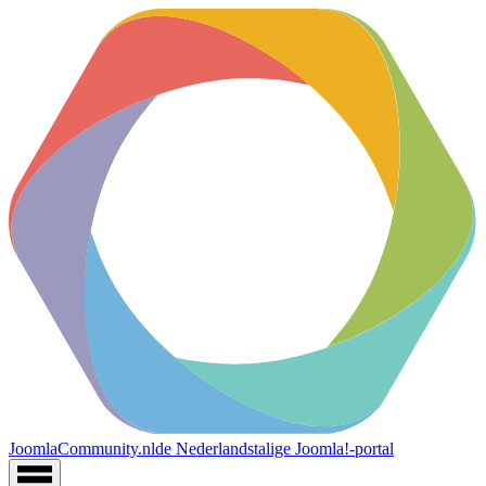
JoomlaCommunity.nl
de Nederlandstalige Joomla!-portal