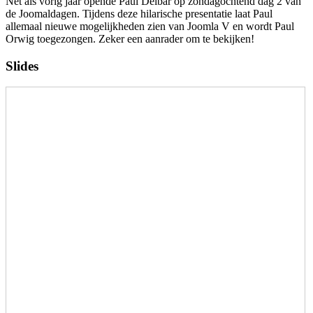
Net als vorig jaar opende Paul Delbar op zondagochtend dag 2 van
de Joomaldagen. Tijdens deze hilarische presentatie laat Paul
allemaal nieuwe mogelijkheden zien van Joomla V en wordt Paul
Orwig toegezongen. Zeker een aanrader om te bekijken!
Slides