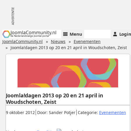
JoomlaCommunity.nl
Menu
Logi
de Nederlandstalige Joomla!-portal
JoomlaCommunity.nl
Nieuws
Evenementen
Joomla!dagen 2013 op 20 en 21 april in Woudschoten, Zeist
Joomla!dagen 2013 op 20 en 21 april in
Woudschoten, Zeist
Gepubliceerd:
.
.
.
9 oktober 2012
Door: Sander Potjer
Categorie:
Evenementen