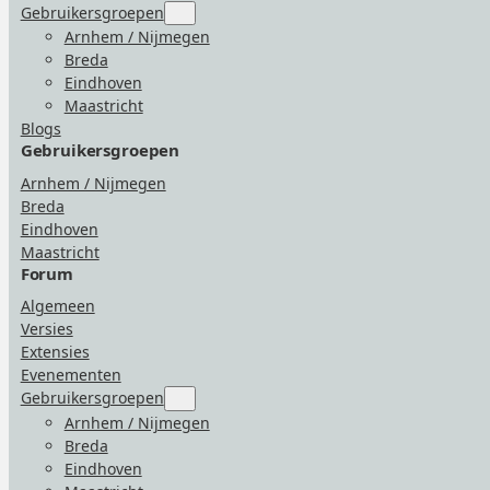
Gebruikersgroepen
Submenu
for
Arnhem / Nijmegen
“Gebruikersgroepen”
Breda
Eindhoven
Maastricht
Blogs
Gebruikersgroepen
Arnhem / Nijmegen
Breda
Eindhoven
Maastricht
Forum
Algemeen
Versies
Extensies
Evenementen
Gebruikersgroepen
Submenu
for
Arnhem / Nijmegen
“Gebruikersgroepen”
Breda
Eindhoven