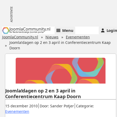
JoomlaCommunity.nl
Menu
Logi
de Nederlandstalige Joomla!-portal
JoomlaCommunity.nl
Nieuws
Evenementen
Joomla!dagen op 2 en 3 april in Conferentiecentrum Kaap
Doorn
Joomla!dagen op 2 en 3 april in
Conferentiecentrum Kaap Doorn
Gepubliceerd:
.
.
15 december 2010
Door: Sander Potjer
Categorie:
.
Evenementen