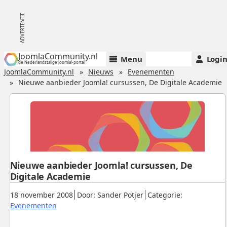
JoomlaCommunity.nl
Menu
Logi
de Nederlandstalige Joomla!-portal
JoomlaCommunity.nl
Nieuws
Evenementen
Nieuwe aanbieder Joomla! cursussen, De Digitale Academie
Nieuwe aanbieder Joomla! cursussen, De
Digitale Academie
Gepubliceerd:
.
.
18 november 2008
Door: Sander Potjer
Categorie:
.
Evenementen