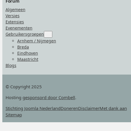
Forum
Algemeen
Versies
Extensies
Evenementen
Gebruikersgroepen
Submenu
for
Arnhem / Nijmegen
“Gebruikersgroepen”
Breda
Eindhoven
Maastricht
Blogs
© Copyright 2025
Hosting
gesponsord door Combell
.
Stichting Joomla Nederland
Doneren
Disclaimer
Met dank aan
Sitemap