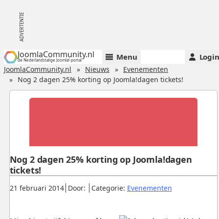
JoomlaCommunity.nl
Menu
Logi
de Nederlandstalige Joomla!-portal
JoomlaCommunity.nl
Nieuws
Evenementen
Nog 2 dagen 25% korting op Joomla!dagen tickets!
Nog 2 dagen 25% korting op Joomla!dagen
tickets!
Gepubliceerd:
.
.
.
21 februari 2014
Door:
Categorie:
Evenementen