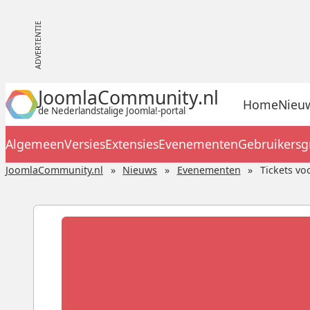
JoomlaCommunity.nl
Home
Nieu
de Nederlandstalige Joomla!-portal
Algemeen
Versies
Extensies
Evenementen
Gebruikers
JoomlaCommunity.nl
Nieuws
Evenementen
Tickets vo