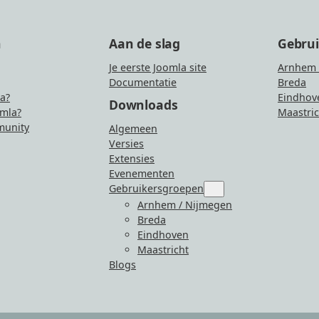
n
Aan de slag
Gebru
Je eerste Joomla site
Arnhem 
Documentatie
Breda
la?
Eindhov
Downloads
mla?
Maastric
unity
Algemeen
Versies
Extensies
Evenementen
Gebruikersgroepen
Submenu
for
Arnhem / Nijmegen
“Gebruikersgroepen”
Breda
Eindhoven
Maastricht
Blogs