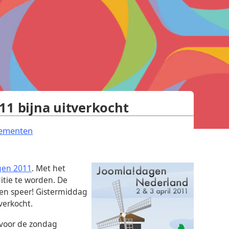
11 bijna uitverkocht
.
ementen
en 2011
. Met het
itie te worden. De
een speer! Gistermiddag
verkocht.
 voor de zondag