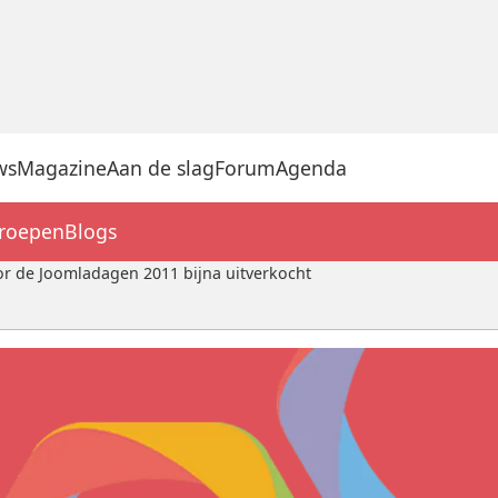
ws
Magazine
Aan de slag
Forum
Agenda
groepen
Blogs
or de Joomladagen 2011 bijna uitverkocht