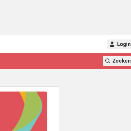
Logi
Zoeke