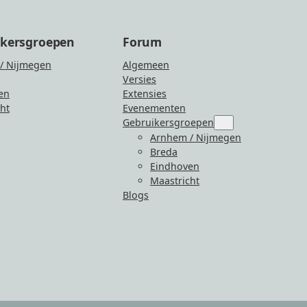
ikersgroepen
Forum
/ Nijmegen
Algemeen
Versies
en
Extensies
ht
Evenementen
Gebruikersgroepen
Submenu
for
Arnhem / Nijmegen
“Gebruikersgroepen
Breda
Eindhoven
Maastricht
Blogs