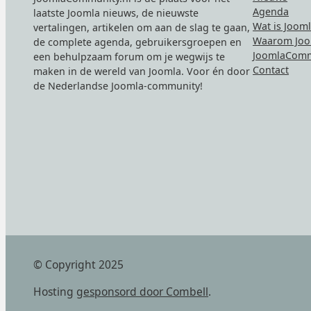
Agenda
laatste Joomla nieuws, de nieuwste
Wat is Joom
vertalingen, artikelen om aan de slag te gaan,
Waarom Joo
de complete agenda, gebruikersgroepen en
JoomlaComm
een behulpzaam forum om je wegwijs te
Contact
maken in de wereld van Joomla. Voor én door
de Nederlandse Joomla-community!
© Copyright 2025
Hosting
gesponsord door Combell
.