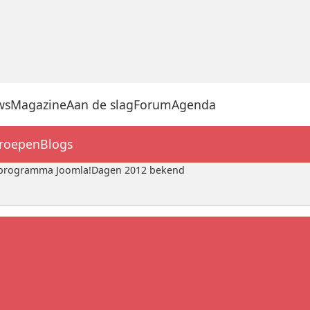
ws
Magazine
Aan de slag
Forum
Agenda
groepen
Blogs
 programma Joomla!Dagen 2012 bekend