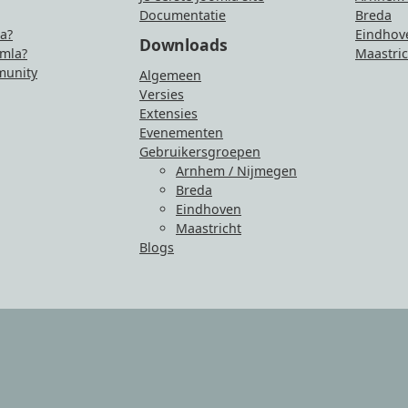
Documentatie
Breda
la?
Eindhov
Downloads
mla?
Maastric
unity
Algemeen
Versies
Extensies
Evenementen
Gebruikersgroepen
Arnhem / Nijmegen
Breda
Eindhoven
Maastricht
Blogs