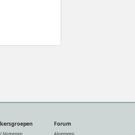
ikersgroepen
Forum
/ Nijmegen
Algemeen