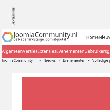
JoomlaCommunity.nl
Home
Nieu
de Nederlandstalige Joomla!-portal
Algemeen
Versies
Extensies
Evenementen
Gebruikers
JoomlaCommunity.nl
Nieuws
Evenementen
Volledige