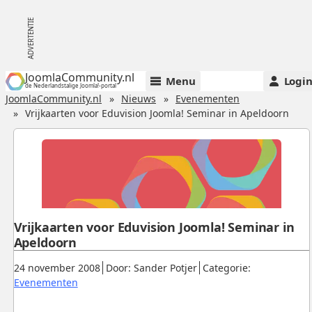
JoomlaCommunity.nl
Menu
Logi
de Nederlandstalige Joomla!-portal
JoomlaCommunity.nl
Nieuws
Evenementen
Vrijkaarten voor Eduvision Joomla! Seminar in Apeldoorn
Vrijkaarten voor Eduvision Joomla! Seminar in
Apeldoorn
Gepubliceerd:
.
.
24 november 2008
Door: Sander Potjer
Categorie:
.
Evenementen