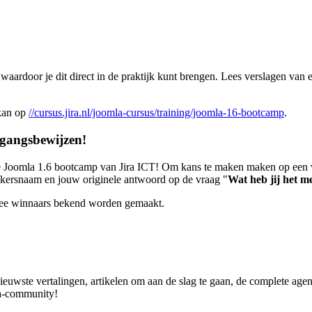
waardoor je dit direct in de praktijk kunt brengen. Lees verslagen va
 kan op
//cursus.jira.nl/joomla-cursus/training/joomla-16-bootcamp
.
egangsbewijzen!
Joomla 1.6 bootcamp van Jira ICT! Om kans te maken maken op een va
ruikersnaam en jouw originele antwoord op de vraag "
Wat heb jij het m
 twee winnaars bekend worden gemaakt.
nieuwste vertalingen, artikelen om aan de slag te gaan, de complete a
la-community!