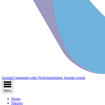
JoomlaCommunity.nl
de Nederlandstalige Joomla!-portal
Menu
Home
Nieuws