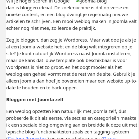
Wil je hoger scoren in Google
dan is bloggen ideaal. De zoekmachine is dol op verse en
unieke content, en een blog dwingt je regelmatig nieuwe
artikelen te schrijven. Een mooi weblog maken in Joomla valt
echter nog niet mee, zo leerde de praktijk.
Zeg je bloggen, dan zeg je Wordpress. Maar wat doe je als je
al een Joomla-website hebt en de blog wilt integreren op je
site? Je kunt natuurlijk Wordpress naast Joomla installeren,
maar de kans dat jouw template ook beschikbaar is voor
Wordpress is niet zo groot, en het oogt mooier als het
weblog een geheel vormt met de rest van de site. Gebruik je
alleen Joomla dan hoef je bovendien maar een website up-to-
date te houden en te back-uppen.
Bloggen met Joomla zelf
Een weblog opzetten kan natuurlijk met Joomla zelf, dus
probeerde ik dit als eerste. Via secties en categorieën maakte
ik een speciale blog-omgeving aan en breidde ik deze uit met
typische blog-functionaliteiten zoals een tagging-systeem
(
Custom Properties
) en een reactieformulier (
Disqus