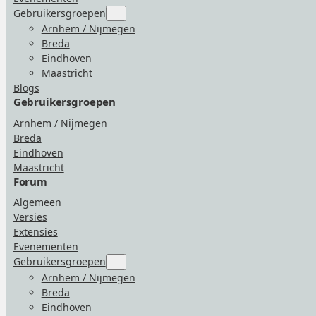
Gebruikersgroepen
Submenu
for
Arnhem / Nijmegen
“Gebruikersgroepen”
Breda
Eindhoven
Maastricht
Blogs
Gebruikersgroepen
Arnhem / Nijmegen
Breda
Eindhoven
Maastricht
Forum
Algemeen
Versies
Extensies
Evenementen
Gebruikersgroepen
Submenu
for
Arnhem / Nijmegen
“Gebruikersgroepen”
Breda
Eindhoven