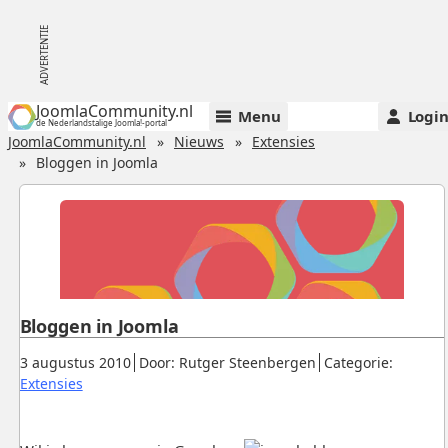
JoomlaCommunity.nl
Menu
Logi
de Nederlandstalige Joomla!-portal
JoomlaCommunity.nl
Nieuws
Extensies
Bloggen in Joomla
Bloggen in Joomla
Gepubliceerd:
.
.
3 augustus 2010
Door: Rutger Steenbergen
Categorie:
.
Extensies