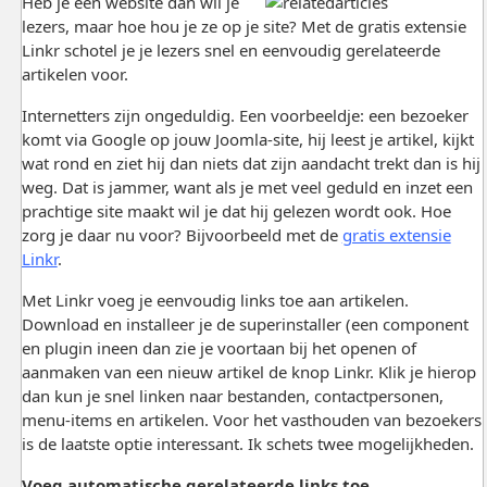
Heb je een website dan wil je
lezers, maar hoe hou je ze op je site? Met de gratis extensie
Linkr schotel je je lezers snel en eenvoudig gerelateerde
artikelen voor.
Internetters zijn ongeduldig. Een voorbeeldje: een bezoeker
komt via Google op jouw Joomla-site, hij leest je artikel, kijkt
wat rond en ziet hij dan niets dat zijn aandacht trekt dan is hij
weg. Dat is jammer, want als je met veel geduld en inzet een
prachtige site maakt wil je dat hij gelezen wordt ook. Hoe
zorg je daar nu voor? Bijvoorbeeld met de
gratis extensie
Linkr
.
Met Linkr voeg je eenvoudig links toe aan artikelen.
Download en installeer je de superinstaller (een component
en plugin ineen dan zie je voortaan bij het openen of
aanmaken van een nieuw artikel de knop Linkr. Klik je hierop
dan kun je snel linken naar bestanden, contactpersonen,
menu-items en artikelen. Voor het vasthouden van bezoekers
is de laatste optie interessant. Ik schets twee mogelijkheden.
Voeg automatische gerelateerde links toe