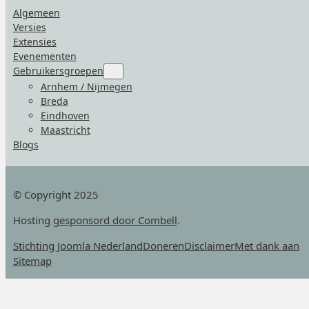
Algemeen
Versies
Extensies
Evenementen
Gebruikersgroepen
Submenu
for
Arnhem / Nijmegen
“Gebruikersgroepen”
Breda
Eindhoven
Maastricht
Blogs
© Copyright 2025
Hosting
gesponsord door Combell
.
Stichting Joomla Nederland
Doneren
Disclaimer
Met dank aan
Sitemap