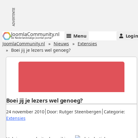
JoomlaCommunity.nl
Menu
Logi
de Nederlandstalige Joomla!-portal
JoomlaCommunity.nl
Nieuws
Extensies
Boei jij je lezers wel genoeg?
Boei jij je lezers wel genoeg?
Gepubliceerd:
.
.
24 november 2010
Door: Rutger Steenbergen
Categorie:
.
Extensies