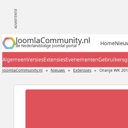
JoomlaCommunity.nl
Home
Nieu
de Nederlandstalige Joomla!-portal
Algemeen
Versies
Extensies
Evenementen
Gebruikers
JoomlaCommunity.nl
Nieuws
Extensies
Oranje WK 201