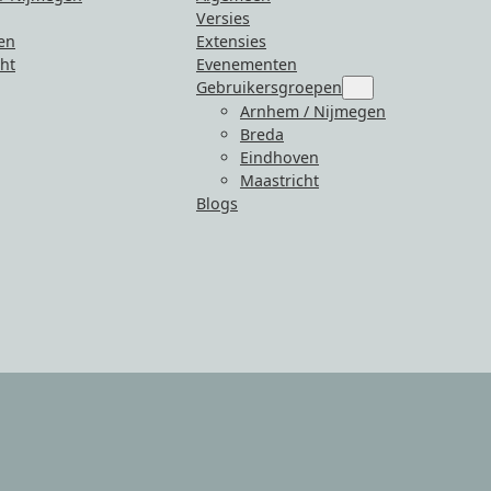
Versies
en
Extensies
ht
Evenementen
Gebruikersgroepen
Submenu
for
Arnhem / Nijmegen
“Gebruikersgroepen
Breda
Eindhoven
Maastricht
Blogs