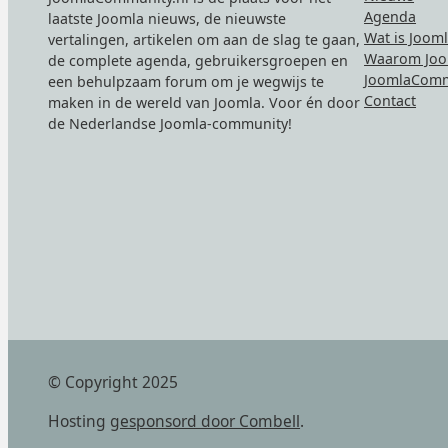
Agenda
laatste Joomla nieuws, de nieuwste
Wat is Joom
vertalingen, artikelen om aan de slag te gaan,
Waarom Joo
de complete agenda, gebruikersgroepen en
JoomlaComm
een behulpzaam forum om je wegwijs te
Contact
maken in de wereld van Joomla. Voor én door
de Nederlandse Joomla-community!
© Copyright 2025
Hosting
gesponsord door Combell
.