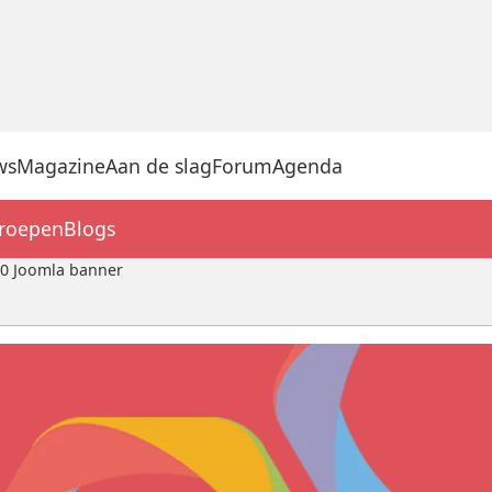
ws
Magazine
Aan de slag
Forum
Agenda
groepen
Blogs
0 Joomla banner