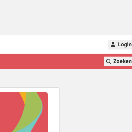
Logi
Zoeke