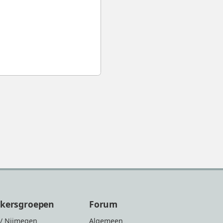
ikersgroepen
Forum
/ Nijmegen
Algemeen