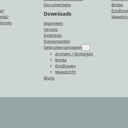
Documentatie
Breda
la?
Eindhov
Downloads
mla?
Maastric
unity
Algemeen
Versies
Extensies
Evenementen
Gebruikersgroepen
Submenu
for
Arnhem / Nijmegen
“Gebruikersgroepen”
Breda
Eindhoven
Maastricht
Blogs