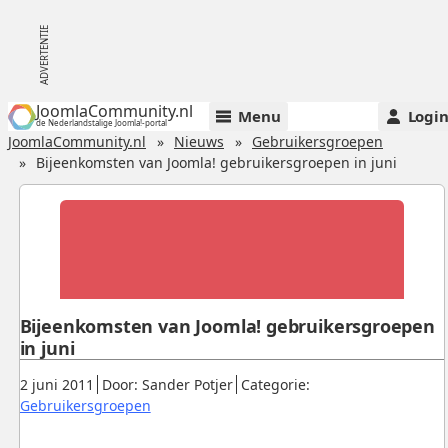
JoomlaCommunity.nl
Menu
Logi
de Nederlandstalige Joomla!-portal
JoomlaCommunity.nl
Nieuws
Gebruikersgroepen
Bijeenkomsten van Joomla! gebruikersgroepen in juni
Bijeenkomsten van Joomla! gebruikersgroepen
in juni
Gepubliceerd:
.
.
2 juni 2011
Door: Sander Potjer
Categorie:
.
Gebruikersgroepen