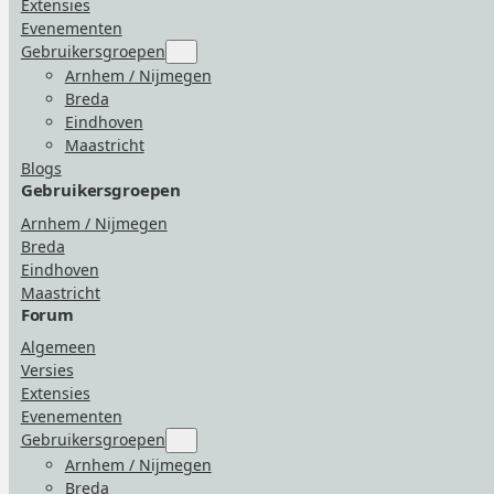
Extensies
Evenementen
Gebruikersgroepen
Submenu
for
Arnhem / Nijmegen
“Gebruikersgroepen”
Breda
Eindhoven
Maastricht
Blogs
Gebruikersgroepen
Arnhem / Nijmegen
Breda
Eindhoven
Maastricht
Forum
Algemeen
Versies
Extensies
Evenementen
Gebruikersgroepen
Submenu
for
Arnhem / Nijmegen
“Gebruikersgroepen”
Breda