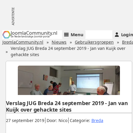
JoomlaCommunity.nl
Menu
Logi
de Nederlandstalige Joomla!-portal
JoomlaCommunity.nl
Nieuws
Gebruikersgroepen
Bred
Verslag JUG Breda 24 september 2019 - Jan van Kuijk over
gehackte sites
Verslag JUG Breda 24 september 2019 - Jan van
Kuijk over gehackte sites
Gepubliceerd:
.
.
.
27 september 2019
Door: Nico
Categorie:
Breda