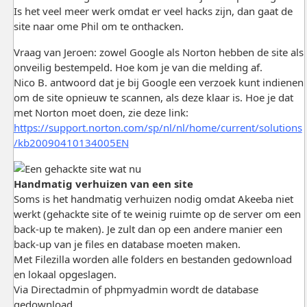
Is het veel meer werk omdat er veel hacks zijn, dan gaat de
site naar ome Phil om te onthacken.
Vraag van Jeroen: zowel Google als Norton hebben de site als
onveilig bestempeld. Hoe kom je van die melding af.
Nico B. antwoord dat je bij Google een verzoek kunt indienen
om de site opnieuw te scannen, als deze klaar is. Hoe je dat
met Norton moet doen, zie deze link:
https://support.norton.com/sp/nl/nl/home/current/solutions
/kb20090410134005EN
Handmatig verhuizen van een site
Soms is het handmatig verhuizen nodig omdat Akeeba niet
werkt (gehackte site of te weinig ruimte op de server om een
back-up te maken). Je zult dan op een andere manier een
back-up van je files en database moeten maken.
Met Filezilla worden alle folders en bestanden gedownload
en lokaal opgeslagen.
Via Directadmin of phpmyadmin wordt de database
gedownload.