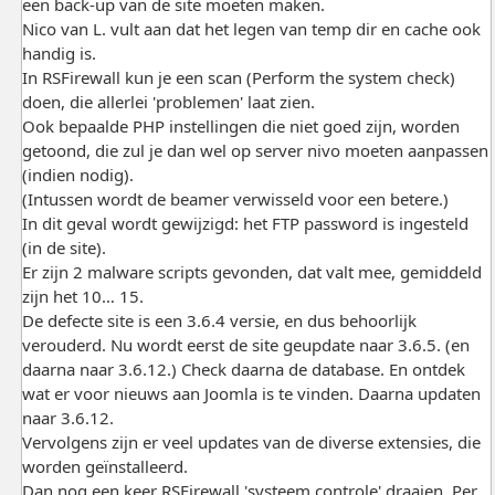
een back-up van de site moeten maken.
Nico van L. vult aan dat het legen van temp dir en cache ook
handig is.
In RSFirewall kun je een scan (Perform the system check)
doen, die allerlei 'problemen' laat zien.
Ook bepaalde PHP instellingen die niet goed zijn, worden
getoond, die zul je dan wel op server nivo moeten aanpassen
(indien nodig).
(Intussen wordt de beamer verwisseld voor een betere.)
In dit geval wordt gewijzigd: het FTP password is ingesteld
(in de site).
Er zijn 2 malware scripts gevonden, dat valt mee, gemiddeld
zijn het 10… 15.
De defecte site is een 3.6.4 versie, en dus behoorlijk
verouderd. Nu wordt eerst de site geupdate naar 3.6.5. (en
daarna naar 3.6.12.) Check daarna de database. En ontdek
wat er voor nieuws aan Joomla is te vinden. Daarna updaten
naar 3.6.12.
Vervolgens zijn er veel updates van de diverse extensies, die
worden geïnstalleerd.
Dan nog een keer RSFirewall 'systeem controle' draaien. Per