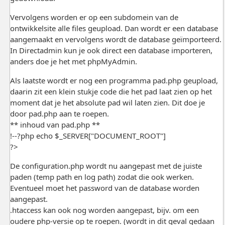
Vervolgens worden er op een subdomein van de
ontwikkelsite alle files geupload. Dan wordt er een database
aangemaakt en vervolgens wordt de database geïmporteerd.
In Directadmin kun je ook direct een database importeren,
anders doe je het met phpMyAdmin.
Als laatste wordt er nog een programma pad.php geupload,
daarin zit een klein stukje code die het pad laat zien op het
moment dat je het absolute pad wil laten zien. Dit doe je
door pad.php aan te roepen.
** inhoud van pad.php **
!--?php echo $_SERVER["DOCUMENT_ROOT"]
?>
De configuration.php wordt nu aangepast met de juiste
paden (temp path en log path) zodat die ook werken.
Eventueel moet het password van de database worden
aangepast.
.htaccess kan ook nog worden aangepast, bijv. om een
oudere php-versie op te roepen. (wordt in dit geval gedaan