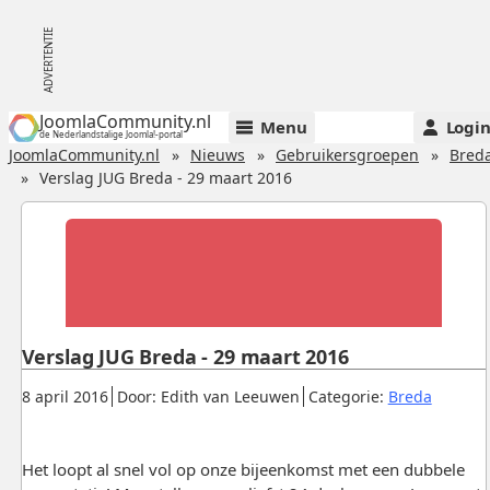
JoomlaCommunity.nl
Menu
Logi
de Nederlandstalige Joomla!-portal
JoomlaCommunity.nl
Nieuws
Gebruikersgroepen
Bred
Verslag JUG Breda - 29 maart 2016
Verslag JUG Breda - 29 maart 2016
Gepubliceerd:
.
.
.
8 april 2016
Door: Edith van Leeuwen
Categorie:
Breda
Het loopt al snel vol op onze bijeenkomst met een dubbele