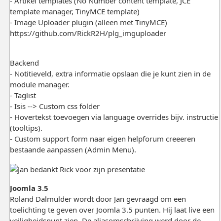
- Artikel templates (No Number content template, JCE
template manager, TinyMCE template)
- Image Uploader plugin (alleen met TinyMCE)
https://github.com/RickR2H/plg_imguploader
Backend
- Notitieveld, extra informatie opslaan die je kunt zien in de
module manager.
- Taglist
- Isis --> Custom css folder
- Hovertekst toevoegen via language overrides bijv. instructie
(tooltips).
- Custom support form naar eigen helpforum creeeren
bestaande aanpassen (Admin Menu).
Joomla 3.5
Roland Dalmulder wordt door Jan gevraagd om een
toelichting te geven over Joomla 3.5 punten. Hij laat live een
veiligheidspunt zien. De aliasomschrijving werd door de