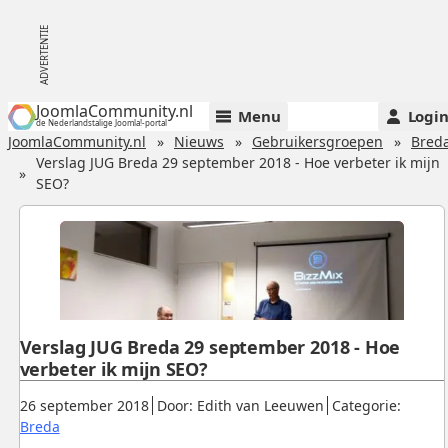
JoomlaCommunity.nl
Menu
Logi
de Nederlandstalige Joomla!-portal
JoomlaCommunity.nl
Nieuws
Gebruikersgroepen
Bred
Verslag JUG Breda 29 september 2018 - Hoe verbeter ik mijn
SEO?
Verslag JUG Breda 29 september 2018 - Hoe
verbeter ik mijn SEO?
Gepubliceerd:
.
.
26 september 2018
Door: Edith van Leeuwen
Categorie:
.
Breda