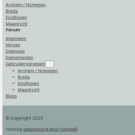
Arnhem / Nijmegen
Breda
Eindhoven
Maastricht
Forum
Algemeen
Versies
Extensies
Evenementen
Gebruikersgroepen
Submenu
for
Arnhem / Nijmegen
“Gebruikersgroepen”
Breda
Eindhoven
Maastricht
Blogs
© Copyright 2025
Hosting
gesponsord door Combell
.