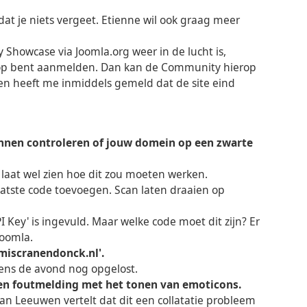
dat je niets vergeet. Etienne wil ook graag meer
Showcase via Joomla.org weer in de lucht is,
ots op bent aanmelden. Dan kan de Community hierop
roen heeft me inmiddels gemeld dat de site eind
kunnen controleren of jouw domein op een zwarte
aat wel zien hoe dit zou moeten werken.
aatste code toevoegen. Scan laten draaien op
PI Key' is ingevuld. Maar welke code moet dit zijn? Er
Joomla.
rmiscranendonck.nl'.
ijdens de avond nog opgelost.
, een foutmelding met het tonen van emoticons.
an Leeuwen vertelt dat dit een collatatie probleem