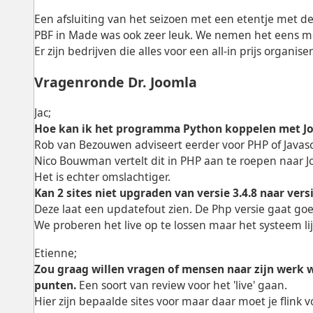
Een afsluiting van het seizoen met een etentje met de
PBF in Made was ook zeer leuk. We nemen het eens m
Er zijn bedrijven die alles voor een all-in prijs organi
Vragenronde Dr. Joomla
Jac;
Hoe kan ik het programma Python koppelen met J
Rob van Bezouwen adviseert eerder voor PHP of Javascri
Nico Bouwman vertelt dit in PHP aan te roepen naar Jo
Het is echter omslachtiger.
Kan 2 sites niet upgraden van versie 3.4.8 naar versi
Deze laat een updatefout zien. De Php versie gaat goe
We proberen het live op te lossen maar het systeem lij
Etienne;
Zou graag willen vragen of mensen naar zijn werk wi
punten.
Een soort van review voor het 'live' gaan.
Hier zijn bepaalde sites voor maar daar moet je flink 