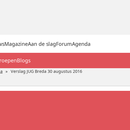
ws
Magazine
Aan de slag
Forum
Agenda
groepen
Blogs
da
Verslag JUG Breda 30 augustus 2016