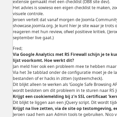
extensie gemaakt met een checklist (DB8 site dev).
Het advies is sowieso een eigen checklist te maken, zo
visuele controle.
Jeroen vertelt dat vanaf morgen de Joomla Community 
showcase.joomla.org. Je kunt hier je site waar je tr
reageren met hun review, ofwel positieve kritiek. (Je
september live gaat.)
Fred;
Via Google Analytics met RS Firewall schijn je te 
lijst voorkomt. Hoe werkt dit?
Jan meld hier ook een probleem mee te hebben maar l
Via het 3e tabblad onder de configuratie moet je de l
bestanden of er hacks in zitten (systeemcheck).
Dit blijkt alleen te werken als 'Google Safe Browsing A
wordt besloten om dit probleem in te sturen naar RS 
Krijgt een cookiemelding bij z'n SSL certificaat 'ke
Dit blijkt te liggen aan een jQuery script. Dit wordt t
Krijgt na live zetten, via de site op testomgeving
Jeroen raad hem aan Admin tools te gebruiken. Nico v