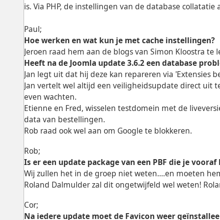
is. Via PHP, de instellingen van de database collatat
Paul;
Hoe werken en wat kun je met cache instellingen?
Jeroen raad hem aan de blogs van Simon Kloostra te le
Heeft na de Joomla update 3.6.2 een database prob
Jan legt uit dat hij deze kan repareren via 'Extensies
Jan vertelt wel altijd een veiligheidsupdate direct uit 
even wachten.
Etienne en Fred, wisselen testdomein met de liveversie
data van bestellingen.
Rob raad ook wel aan om Google te blokkeren.
Rob;
Is er een update package van een PBF die je vooraf
Wij zullen het in de groep niet weten....en moeten he
Roland Dalmulder zal dit ongetwijfeld wel weten! Roland
Cor;
Na iedere update moet de Favicon weer geïnstalle