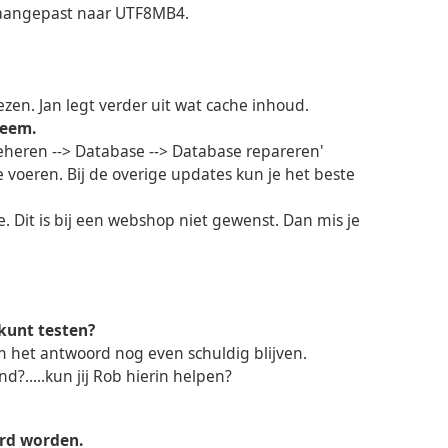
ie aangepast naar UTF8MB4.
zen. Jan legt verder uit wat cache inhoud.
leem.
 beheren --> Database --> Database repareren'
te voeren. Bij de overige updates kun je het beste
. Dit is bij een webshop niet gewenst. Dan mis je
 kunt testen?
m het antwoord nog even schuldig blijven.
?.....kun jij Rob hierin helpen?
erd worden.