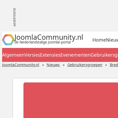
JoomlaCommunity.nl
Home
Nieu
de Nederlandstalige Joomla!-portal
Algemeen
Versies
Extensies
Evenementen
Gebruikers
JoomlaCommunity.nl
Nieuws
Gebruikersgroepen
Bre