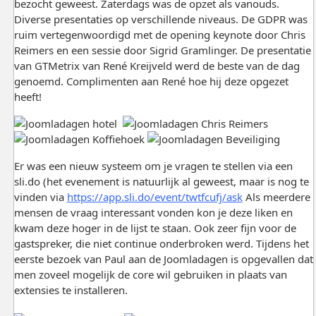
bezocht geweest. Zaterdags was de opzet als vanouds.
Diverse presentaties op verschillende niveaus. De GDPR was
ruim vertegenwoordigd met de opening keynote door Chris
Reimers en een sessie door Sigrid Gramlinger. De presentatie
van GTMetrix van René Kreijveld werd de beste van de dag
genoemd. Complimenten aan René hoe hij deze opgezet
heeft!
Er was een nieuw systeem om je vragen te stellen via een
sli.do (het evenement is natuurlijk al geweest, maar is nog te
vinden via
https://app.sli.do/event/twtfcufj/ask
Als meerdere
mensen de vraag interessant vonden kon je deze liken en
kwam deze hoger in de lijst te staan. Ook zeer fijn voor de
gastspreker, die niet continue onderbroken werd. Tijdens het
eerste bezoek van Paul aan de Joomladagen is opgevallen dat
men zoveel mogelijk de core wil gebruiken in plaats van
extensies te installeren.