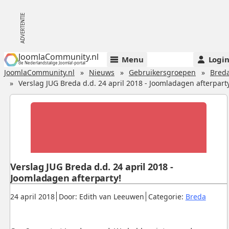
JoomlaCommunity.nl
Menu
Logi
de Nederlandstalige Joomla!-portal
JoomlaCommunity.nl
Nieuws
Gebruikersgroepen
Bred
Verslag JUG Breda d.d. 24 april 2018 - Joomladagen afterpart
Verslag JUG Breda d.d. 24 april 2018 -
Joomladagen afterparty!
Gepubliceerd:
.
.
.
24 april 2018
Door: Edith van Leeuwen
Categorie:
Breda