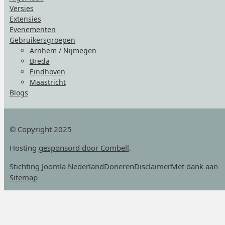
Versies
Extensies
Evenementen
Gebruikersgroepen
Arnhem / Nijmegen
Breda
Eindhoven
Maastricht
Blogs
© Copyright 2025
Hosting
gesponsord door Combell
.
Stichting Joomla Nederland
Doneren
Disclaimer
Met dank aan
Sitemap