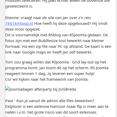
modules selecteren. Hij pakt echter alleen de bovenste die
geselecteerd is.
Etienne: vraagt naar de site van Jan over z'n reis
7661kmtogo.nl
Hoe heeft hij deze opgebouwd? Hij vindt
deze mooi opgezet.
Dit is voornamelijk met RSblog van RSJoomla gedaan. De
fotos zijn met een BulkResize tool bewerkt naar kleiner
formaat. Via een zip file naar PC op afstand. De kaart is een
link naar Google maps en heeft Jan zelf bewerkt.
Tom zou graag willen dat RSJoomla - Grid lay-out op het
programma komt. Jan toont dit op het scherm. RS Joomla
reageert binnen 1 dag, zij leveren een super hulp!
Cor wil kijken naar het framework van Joomla.
Paul - Kun je vanuit de admin alle files bewerken?
Extplorer is een extensie hiervoor maar ftp is meer aan te
raden i.v.m. het grote risico van dit soort extensies.