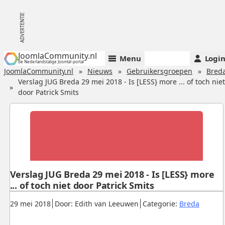
JoomlaCommunity.nl
Menu
Logi
de Nederlandstalige Joomla!-portal
JoomlaCommunity.nl
Nieuws
Gebruikersgroepen
Bred
Verslag JUG Breda 29 mei 2018 - Is [LESS} more ... of toch niet
door Patrick Smits
Verslag JUG Breda 29 mei 2018 - Is [LESS} more
... of toch niet door Patrick Smits
Gepubliceerd:
.
.
.
29 mei 2018
Door: Edith van Leeuwen
Categorie:
Breda