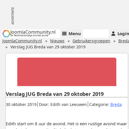
JoomlaCommunity.nl
Menu
Logi
de Nederlandstalige Joomla!-portal
JoomlaCommunity.nl
Nieuws
Gebruikersgroepen
Bred
Verslag JUG Breda van 29 oktober 2019
Verslag JUG Breda van 29 oktober 2019
Gepubliceerd:
.
.
.
30 oktober 2019
Door: Edith van Leeuwen
Categorie:
Breda
Edith start om 8 uur de avond. Het is een rustige avond maar