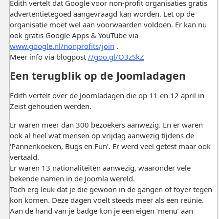
Edith vertelt dat Google voor non-profit organisaties gratis
advertentietegoed aangevraagd kan worden. Let op de
organisatie moet wel aan voorwaarden voldoen. Er kan nu
ook gratis Google Apps & YouTube via
www.google.nl/nonprofits/join
.
Meer info via blogpost
//goo.gl/O3zSkZ
Een terugblik op de Joomladagen
Edith vertelt over de Joomladagen die op 11 en 12 april in
Zeist gehouden werden.
Er waren meer dan 300 bezoekers aanwezig. En er waren
ook al heel wat mensen op vrijdag aanwezig tijdens de
‘Pannenkoeken, Bugs en Fun’. Er werd veel getest maar ook
vertaald.
Er waren 13 nationaliteiten aanwezig, waaronder vele
bekende namen in de Joomla wereld.
Toch erg leuk dat je die gewoon in de gangen of foyer tegen
kon komen. Deze dagen voelt steeds meer als een reünie.
Aan de hand van je badge kon je een eigen ‘menu’ aan