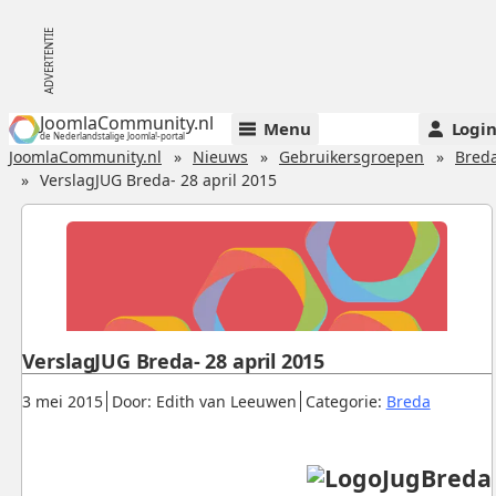
JoomlaCommunity.nl
Menu
Logi
de Nederlandstalige Joomla!-portal
JoomlaCommunity.nl
Nieuws
Gebruikersgroepen
Bred
VerslagJUG Breda- 28 april 2015
VerslagJUG Breda- 28 april 2015
Gepubliceerd:
.
.
.
3 mei 2015
Door: Edith van Leeuwen
Categorie:
Breda