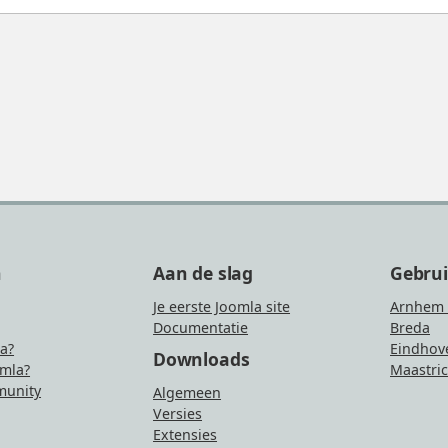
n
Aan de slag
Gebru
Je eerste Joomla site
Arnhem 
Documentatie
Breda
la?
Eindhov
Downloads
mla?
Maastric
unity
Algemeen
Versies
Extensies