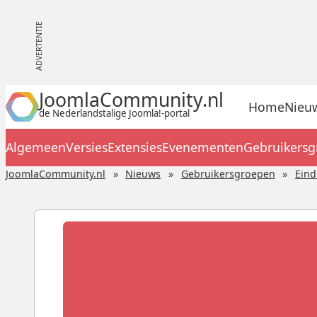
JoomlaCommunity.nl
Home
Nieu
de Nederlandstalige Joomla!-portal
Algemeen
Versies
Extensies
Evenementen
Gebruikers
JoomlaCommunity.nl
Nieuws
Gebruikersgroepen
Ein