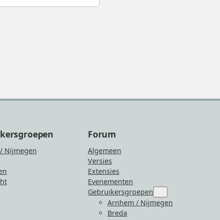
ikersgroepen
Forum
/ Nijmegen
Algemeen
Versies
en
Extensies
ht
Evenementen
Gebruikersgroepen
Submenu
for
Arnhem / Nijmegen
“Gebruikersgroepen
Breda