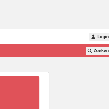
Logi
Zoeke