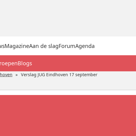
ws
Magazine
Aan de slag
Forum
Agenda
groepen
Blogs
dhoven
Verslag JUG Eindhoven 17 september