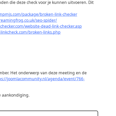
vinden die deze check voor je kunnen uitvoeren. Dit
.npmjs.com/package/broken-link-checker
reamingfrog.co.uk/seo-spider/
checker.com/website-dead-link-checker.asp
linkcheck.com/broken-links.php
mber. Het onderwerp van deze meeting en de
ps://joomlacommunity.nl/agenda/event/766-
de aankondiging.